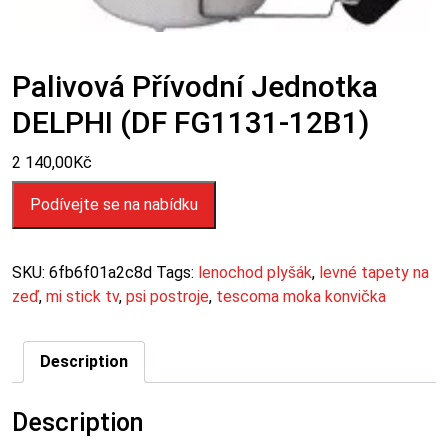
Palivová Přívodní Jednotka
DELPHI (DF FG1131-12B1)
2 140,00
Kč
Podívejte se na nabídku
SKU:
6fb6f01a2c8d
Tags:
lenochod plyšák
,
levné tapety na
zeď
,
mi stick tv
,
psi postroje
,
tescoma moka konvička
Description
Description