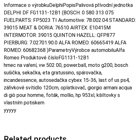
Informace o výrobkuDelphiPopisPalivová přívodní jednotka
DELPHI DF FG1131-12B1 (BOSCH: 0 580 313 075
FUELPARTS: FP5023 TI Automotive: 78.002.04 STANDARD:
39015 MEAT & DORIA: 76510 AIRTEX: E10415M
INTERMOTOR: 39015 QUINTON HAZELL: QFP877
PIERBURG: 7.02701.90.0 ALFA ROMEO: 60665419 ALFA
ROMEO: 60682368 )ParametryVýrobce automobiluAlfa
Romeo Produktové čísloFG1131-12B1
hrnec na vaření, vw 502 00, power.ball, moto g200, bosch
sušička, sekačka, eta gratussino, spárovačka,
incandessence, autosedačka cybex 15-36, last of us ps4,
zářivkové svítidlo 120cm, oplatkovač, giorgio armani acqua
di giò pour homme, foták, mollio, hp 953xl, kšiltovky s
vlastním potiskem
yyyyy
Related products