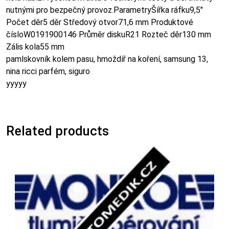
nutnými pro bezpečný provoz.ParametryŠířka ráfku9,5″
Počet děr5 děr Středový otvor71,6 mm Produktové
čísloW0191900146 Průměr diskuR21 Rozteč děr130 mm
Zális kola55 mm
pamlskovník kolem pasu, hmoždíř na koření, samsung 13,
nina ricci parfém, siguro
yyyyy
Related products