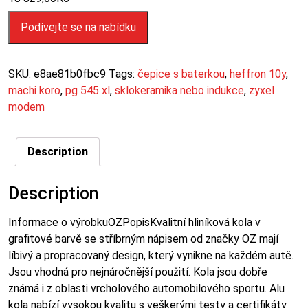
Podívejte se na nabídku
SKU:
e8ae81b0fbc9
Tags:
čepice s baterkou
,
heffron 10y
,
machi koro
,
pg 545 xl
,
sklokeramika nebo indukce
,
zyxel
modem
Description
Description
Informace o výrobkuOZPopisKvalitní hliníková kola v
grafitové barvě se stříbrným nápisem od značky OZ mají
líbivý a propracovaný design, který vynikne na každém autě.
Jsou vhodná pro nejnáročnější použití. Kola jsou dobře
známá i z oblasti vrcholového automobilového sportu. Alu
kola nabízí vysokou kvalitu s veškerými testy a certifikáty