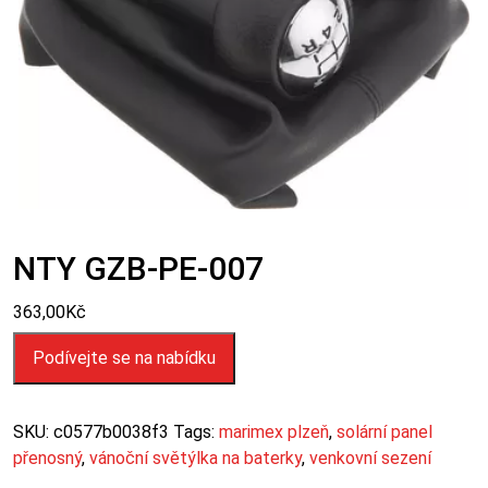
NTY GZB-PE-007
363,00
Kč
Podívejte se na nabídku
SKU:
c0577b0038f3
Tags:
marimex plzeň
,
solární panel
přenosný
,
vánoční světýlka na baterky
,
venkovní sezení