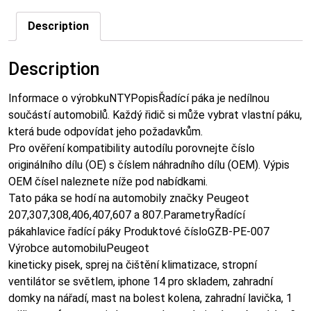
Description
Description
Informace o výrobkuNTYPopisŘadící páka je nedílnou
součástí automobilů. Každý řidič si může vybrat vlastní páku,
která bude odpovídat jeho požadavkům.
Pro ověření kompatibility autodílu porovnejte číslo
originálního dílu (OE) s číslem náhradního dílu (OEM). Výpis
OEM čísel naleznete níže pod nabídkami.
Tato páka se hodí na automobily značky Peugeot
207,307,308,406,407,607 a 807.ParametryŘadící
pákahlavice řadící páky Produktové čísloGZB-PE-007
Výrobce automobiluPeugeot
kineticky pisek, sprej na čištění klimatizace, stropní
ventilátor se světlem, iphone 14 pro skladem, zahradní
domky na nářadí, mast na bolest kolena, zahradní lavička, 1