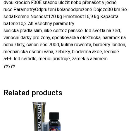
dvou krocích F30E snadno uložit nebo přenášet v jedné
ruce.ParametryOdpružení kolaneodpružené Dojezd30 km Se
sedátkemne Nosnost120 kg Hmotnost16,9 kg Kapacita
baterie10,2 Ah Všechny parametry
sušička prádla slim, nike cortez pánské, led svetla na zed,
vánoční dárky pro ženy, sponkovačka elektrická, náramek na
nohu zlatý, canon eos 700d, kulma rowenta, burberry london,
mechanická osobní váha, žebříky, bioderma akce, lednice
a++, led svítidlo, měřící přístroje, zámek s alarmem
yyyyy
Related products