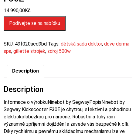
14 990,00
Kč
Podívejte se na nabídku
SKU:
49f020acd9bd
Tags:
dětská sada doktor
,
dove derma
spa
,
gillette strojek
,
zdroj 500w
Description
Description
Informace o výrobkuNinebot by SegwayPopisNinebot by
Segway Kickscooter F30E je chytrou, efektivní a pohodlnou
elektrokoloběžkou pro náročné. Robustní a tuhý rám
významně zpříjemní dojíždění a zavede vás bezpečně k cíli.
Díky rychlému a pevnému skládacímu mechanismu lze ve