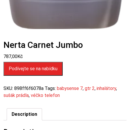
Nerta Carnet Jumbo
787,00
Kč
Podívejte se na nabídku
SKU:
898ff6f6078a
Tags:
babysense 7
,
gtr 2
,
inhalátory
,
sušák prádla
,
véčko telefon
Description