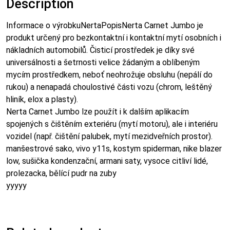
Description
Informace o výrobkuNertaPopisNerta Carnet Jumbo je
produkt určený pro bezkontaktní i kontaktní mytí osobních i
nákladních automobilů. Čisticí prostředek je díky své
universálnosti a šetrnosti velice žádaným a oblíbeným
mycím prostředkem, neboť neohrožuje obsluhu (nepálí do
rukou) a nenapadá choulostivé části vozu (chrom, leštěný
hliník, elox a plasty).
Nerta Carnet Jumbo lze použít i k dalším aplikacím
spojených s čištěním exteriéru (mytí motoru), ale i interiéru
vozidel (např. čištění palubek, mytí mezidveřních prostor).
manšestrové sako, vivo y11s, kostym spiderman, nike blazer
low, sušička kondenzační, armani saty, vysoce citliví lidé,
prolezacka, bělící pudr na zuby
yyyyy