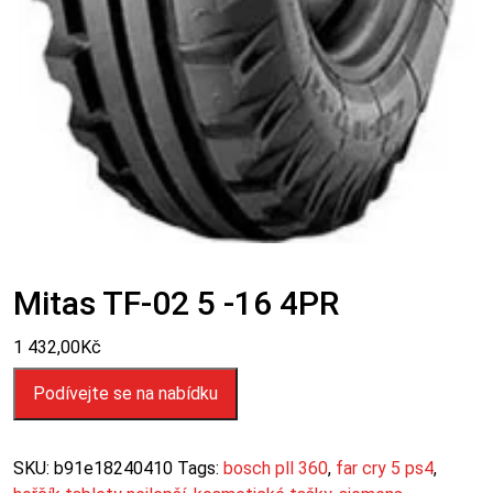
Mitas TF-02 5 -16 4PR
1 432,00
Kč
Podívejte se na nabídku
SKU:
b91e18240410
Tags:
bosch pll 360
,
far cry 5 ps4
,