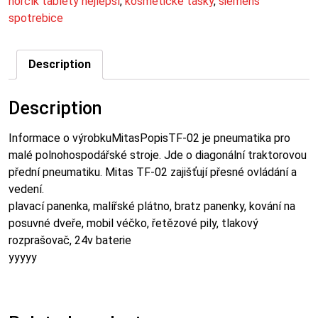
hořčík tablety nejlepší
,
kosmetické tašky
,
siemens
spotrebice
Description
Description
Informace o výrobkuMitasPopisTF-02 je pneumatika pro
malé polnohospodářské stroje. Jde o diagonální traktorovou
přední pneumatiku. Mitas TF-02 zajišťují přesné ovládání a
vedení.
plavací panenka, malířské plátno, bratz panenky, kování na
posuvné dveře, mobil véčko, řetězové pily, tlakový
rozprašovač, 24v baterie
yyyyy