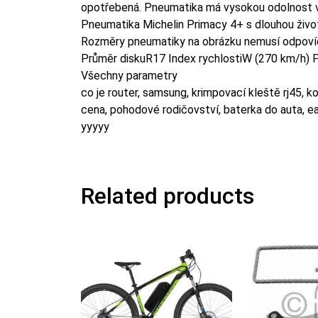
opotřebená. Pneumatika má vysokou odolnost vůč
Pneumatika Michelin Primacy 4+ s dlouhou živo
Rozměry pneumatiky na obrázku nemusí odpov
Průměr diskuR17 Index rychlostiW (270 km/h) Pr
Všechny parametry
co je router, samsung, krimpovací kleště rj45, k
cena, pohodové rodičovství, baterka do auta, e
yyyyy
Related products