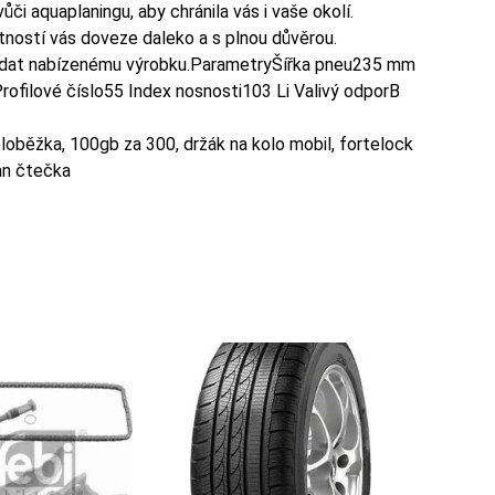
i aquaplaningu, aby chránila vás i vaše okolí.
tností vás doveze daleko a s plnou důvěrou.
ídat nabízenému výrobku.ParametryŠířka pneu235 mm
ofilové číslo55 Index nosnosti103 Li Valivý odporB
oloběžka, 100gb za 300, držák na kolo mobil, fortelock
an čtečka