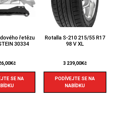
dového řetězu
Rotalla S-210 215/55 R17
LSTEIN 30334
98 V XL
26,00
Kč
3 239,00
Kč
JTE SE NA
PODÍVEJTE SE NA
BÍDKU
NABÍDKU