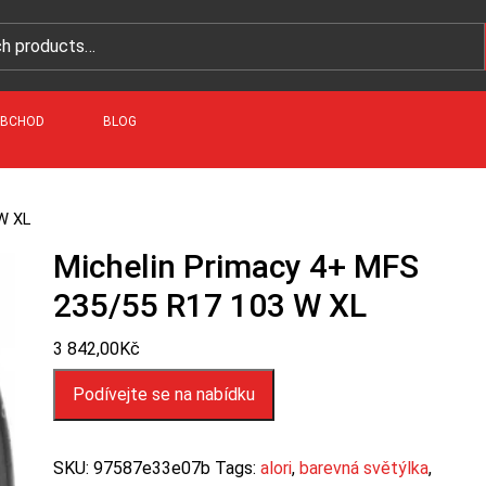
BCHOD
BLOG
W XL
Michelin Primacy 4+ MFS
235/55 R17 103 W XL
3 842,00
Kč
Podívejte se na nabídku
SKU:
97587e33e07b
Tags:
alori
,
barevná světýlka
,