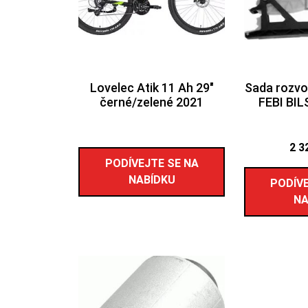
Lovelec Atik 11 Ah 29″
Sada rozvo
černé/zelené 2021
FEBI BI
2 3
PODÍVEJTE SE NA
NABÍDKU
PODÍVE
NA