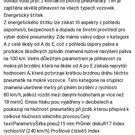
odvádí vodu pryč z kontaktní plochy pneumatiky. Tím je
zajištěna skvělá přilnavost na všech typech vozovek.
Energetický štítek
Z energetického štítku lze získat tři aspekty z pohledu
úspornosti, bezpečnosti a dopadu na životní prostředí pro
výběr dobré pneumatiky. Zde máme valivý odpor v kategorii
A z celé škály od A do E, což z pohledu úspory paliva a
produkce škodlivých zplodin znamená nulové navýšení paliva
na 100 km. Velmi důležitým parametrem je přilnavost za
mokra při brzdění, která na škále od A po E získala nejvyšší
hodnocení A, které potvrzuje krátkou brzdnou dráhu těchto
pneumatik na mokré vozovce. Tato kategorie na stupnici
znamená ušetřené metry při plném brzdění z rychlosti
80 km/h, jelikož rozdíl mezi danými hodnotami je více než
18 metrů. Emise hluku jsou vyjádřeny v decibelech a
poukazují na hlučnost pneumatiky při jízdě, kterou přispívá k
celkové hlučnosti silničního provozu.Celý
textParametryŠířka pneu215 mm Průměr diskuR17 Index
rychlostiV (240 km/h) Profilové číslo65 Index