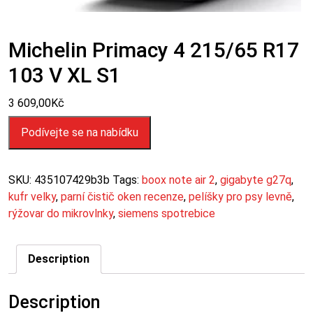
Michelin Primacy 4 215/65 R17
103 V XL S1
3 609,00
Kč
Podívejte se na nabídku
SKU:
435107429b3b
Tags:
boox note air 2
,
gigabyte g27q
,
kufr velky
,
parní čistič oken recenze
,
pelíšky pro psy levně
,
rýžovar do mikrovlnky
,
siemens spotrebice
Description
Description