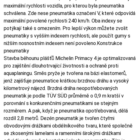
maximální rychlosti vozidla, pro kterou byla pneumatika
schválena. Zde nese pneumatika označení V, které odpovídá
maximální povolené rychlosti 240 km/h. Oba indexy se
potýkají také s omezením. Pro lepší výkon můžete zvolit
pneumatiky s vyšším indexem rychlosti, ale použít gumy s
nižším nosnostním indexem není povoleno.Konstrukce
pneumatiky
Stavba běhounu plášťů Michelin Primacy 4 je optimalizovaná
pro zajištění dlouhotrvající životnosti a ochraně proti
aquaplaningu. Směs pryže je tvořena na bázi elastomerů,
jenž zajišťuje pneumatice krátkou brzdnou dráhu a vysoký
kilometrový nájezd. Brzdná dráha neopotřebovaných
pneumatik je podle TÜV SÜD průměrně o 0,9 m kratší v
porovnání s konkurenčními pneumatikami se stejným
rozměrem. A pak, když je pneumatika opotřebovaná, dělá
rozdíl 2,8 metrů. Dezén pneumatik je tvořen čtyřmi
obvodovými drážkami obdélníkového tvaru, které společně
se zkosenými lamelami a ramenními širokými drážkami