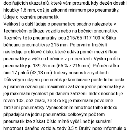
doplňujících ukazatelů, které vám prozradí, kdy dezén dosáhl
hloubky 1,6 mm, což je zákonné minimum pro pneumatiky.
Údaje o rozměru pneumatik
Velikost a další údaje o pneumatice snadno naleznete v
technickém průkazu vozidla nebo na bočnici pneumatiky.
Rozměry této pneumatiky jsou 215/65 R17 103 V. Šířka
běhounu pneumatiky je 215 mm. Po prvním trojčíslí
následuje profilové číslo, které udává poměr mezi šířkou
pneumatiky a výškou bočnice v procentech. Výška profilu
pneumatiky je 139,75 mm (65 % z 215 mm). Průměr ráfku
činí 17 palců (43,18 cm). Indexy nosnosti a rychlosti
Důležitým údajem pneumatik je kombinace posledního čísla
a písmena označující maximální zatížení jedné pneumatiky a
její maximální rychlost při daném zatížení. Index nosnosti je
roven 103, což značí, že 875 kg je maximální povolené
zatížení pneumatiky. Vynásobením hmotnostního indexu
připadající na jednu pneumatiku celkovým počtem
pneumatik lze získat číslo mírně vyšší, než je sumární
hmotnost daného vozidla, tedy 3,5 t. Druhý index informuje o