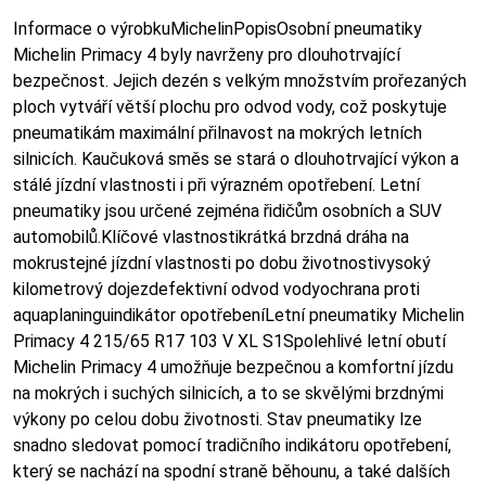
Informace o výrobkuMichelinPopisOsobní pneumatiky
Michelin Primacy 4 byly navrženy pro dlouhotrvající
bezpečnost. Jejich dezén s velkým množstvím prořezaných
ploch vytváří větší plochu pro odvod vody, což poskytuje
pneumatikám maximální přilnavost na mokrých letních
silnicích. Kaučuková směs se stará o dlouhotrvající výkon a
stálé jízdní vlastnosti i při výrazném opotřebení. Letní
pneumatiky jsou určené zejména řidičům osobních a SUV
automobilů.Klíčové vlastnostikrátká brzdná dráha na
mokrustejné jízdní vlastnosti po dobu životnostivysoký
kilometrový dojezdefektivní odvod vodyochrana proti
aquaplaninguindikátor opotřebeníLetní pneumatiky Michelin
Primacy 4 215/65 R17 103 V XL S1Spolehlivé letní obutí
Michelin Primacy 4 umožňuje bezpečnou a komfortní jízdu
na mokrých i suchých silnicích, a to se skvělými brzdnými
výkony po celou dobu životnosti. Stav pneumatiky lze
snadno sledovat pomocí tradičního indikátoru opotřebení,
který se nachází na spodní straně běhounu, a také dalších