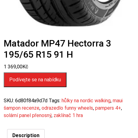
Matador MP47 Hectorra 3
195/65 R15 91 H
1 369,00
Kč
Podívejte se na nabídku
SKU:
6d80f84a9d7d
Tags:
hůlky na nordic walking
,
maui
šampon recenze
,
odrazedlo funny wheels
,
pampers 4+
,
solární panel přenosný
,
zaklínač 1 hra
Description