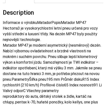
Description
Informace o výrobkuMatadorPopisMatador MP47
Hectorra3 je vysokorychlostní letní pneu určená pro vozy
vyšší střední a luxusní třídy. Na dezén MP47 byly použity
nejnovější technologie.
Matador MP47 je moderní asymetrický (nesměrový) dezén.
Nabízí výbornou ovladatelnost a brzdné vlastnosti na
mokrém i suchém povrchu. Pneu slibuje lepší kilometrový
výkon a komfortní jízdu. Samozřejmostí je TWI indikátor –
indikátor opotřebení, který má výšku 3 mm. Jakmile se pneu
dostane na tuto hranici 3 mm, je potřeba přezout na novou
pneu.ParametryŠířka pneu195 mm Průměr diskuR15 Index
rychlostiH (210 km/h) Profilové číslo65 Index nosnosti91 Li
Valivý odporC Všechny parametry
reproduktory do auta, dětský stolek a židle, kartáč na
chlupy, pentax k-70, huňaté ponožky, kolo kellys, one plus