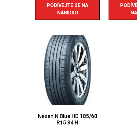
PODÍVEJTE SE NA
PODÍVE
NABÍDKU
NA
Nexen N’Blue HD 185/60
R15 84 H