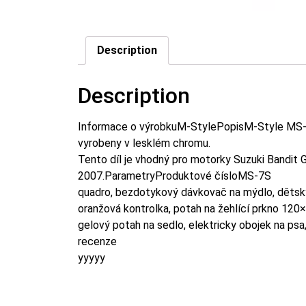
Description
Description
Informace o výrobkuM-StylePopisM-Style MS-7
vyrobeny v lesklém chromu.
Tento díl je vhodný pro motorky Suzuki Bandit
2007.ParametryProduktové čísloMS-7S
quadro, bezdotykový dávkovač na mýdlo, dětský
oranžová kontrolka, potah na žehlící prkno 120×
gelový potah na sedlo, elektricky obojek na psa
recenze
yyyyy