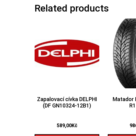
Related products
Zapalovací cívka DELPHI
Matador 
(DF GN10324-12B1)
R1
589,00
Kč
98