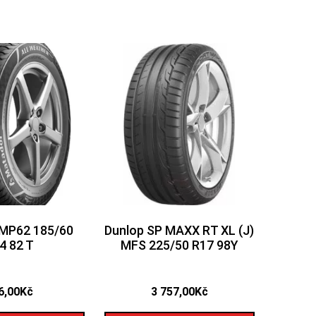
MP62 185/60
Dunlop SP MAXX RT XL (J)
4 82 T
MFS 225/50 R17 98Y
6,00
Kč
3 757,00
Kč