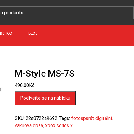
BCHOD
BLOG
M-Style MS-7S
490,00
Kč
Podívejte se na nabídku
SKU:
22a8722a9692
Tags:
fotoaparát digitální
,
vakuová doza
,
xbox séries x