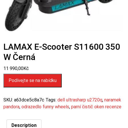
LAMAX E-Scooter S11600 350
W Černá
11 990,00
Kč
Podívejte se na nabídku
SKU:
a63dce5c8a7c
Tags:
dell ultrasharp u2720q
,
naramek
pandora
,
odrazedlo funny wheels
,
parní čistič oken recenze
Description