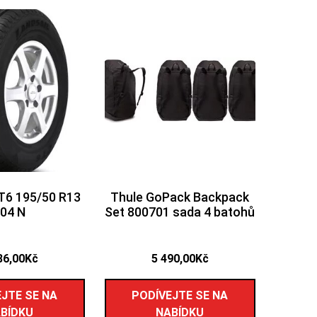
CT6 195/50 R13
Thule GoPack Backpack
04 N
Set 800701 sada 4 batohů
86,00
Kč
5 490,00
Kč
JTE SE NA
PODÍVEJTE SE NA
BÍDKU
NABÍDKU