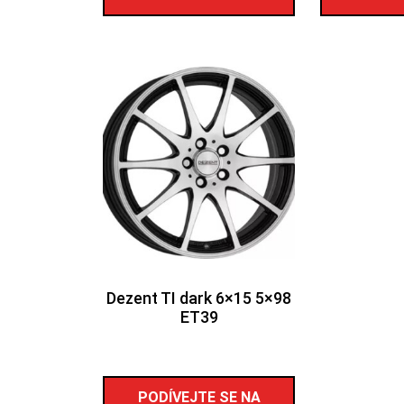
Dezent TI dark 6×15 5×98
ET39
PODÍVEJTE SE NA