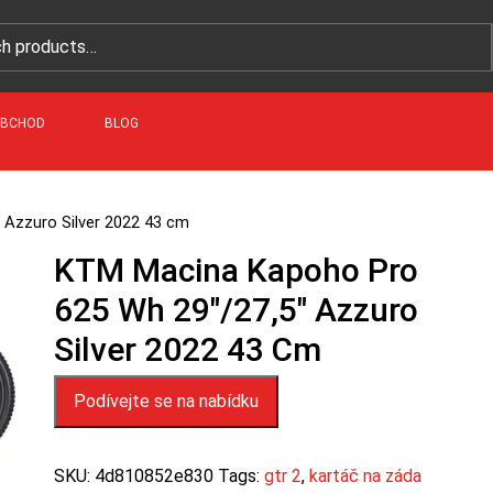
BCHOD
BLOG
Azzuro Silver 2022 43 cm
KTM Macina Kapoho Pro
625 Wh 29″/27,5″ Azzuro
Silver 2022 43 Cm
Podívejte se na nabídku
SKU:
4d810852e830
Tags:
gtr 2
,
kartáč na záda