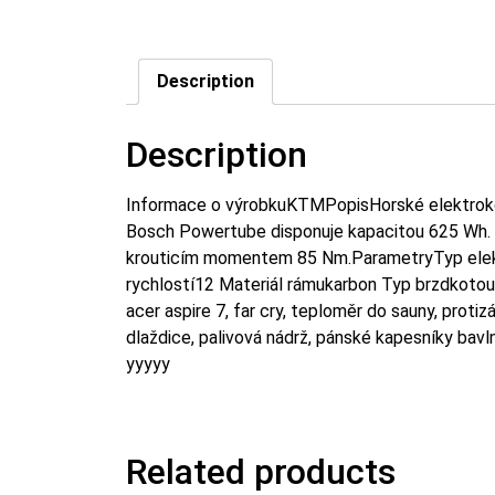
Description
Description
Informace o výrobkuKTMPopisHorské elektroko
Bosch Powertube disponuje kapacitou 625 Wh.
krouticím momentem 85 Nm.ParametryTyp elek
rychlostí12 Materiál rámukarbon Typ brzdkot
acer aspire 7, far cry, teploměr do sauny, proti
dlaždice, palivová nádrž, pánské kapesníky bavl
yyyyy
Related products