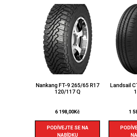
Nankang FT-9 265/65 R17
Landsail 
120/117 Q
1
6 198,00
Kč
1 5
PODÍVEJTE SE NA
PODÍVE
NABÍDKU
NA