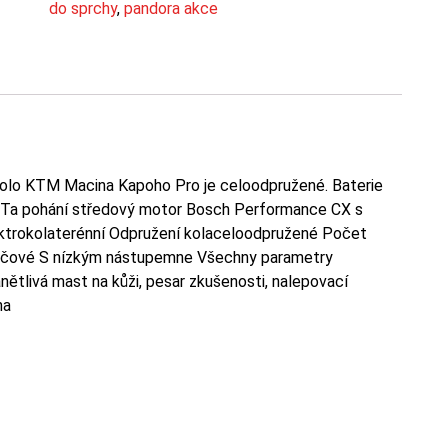
do sprchy
,
pandora akce
lo KTM Macina Kapoho Pro je celoodpružené. Baterie
 Ta pohání středový motor Bosch Performance CX s
trokolaterénní Odpružení kolaceloodpružené Počet
oučové S nízkým nástupemne Všechny parametry
zánětlivá mast na kůži, pesar zkušenosti, nalepovací
na