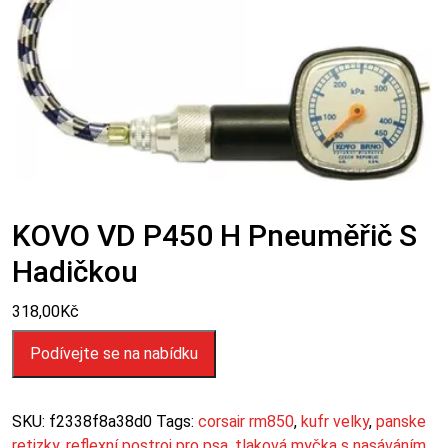
KOVO VD P450 H Pneuměřič S
Hadičkou
318,00
Kč
Podívejte se na nabídku
SKU:
f2338f8a38d0
Tags:
corsair rm850
,
kufr velky
,
panske
retizky
,
reflexní postroj pro psa
,
tlaková myčka s nasáváním