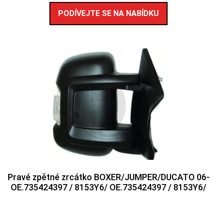
PODÍVEJTE SE NA NABÍDKU
Pravé zpětné zrcátko BOXER/JUMPER/DUCATO 06-
OE.735424397 / 8153Y6/ OE.735424397 / 8153Y6/