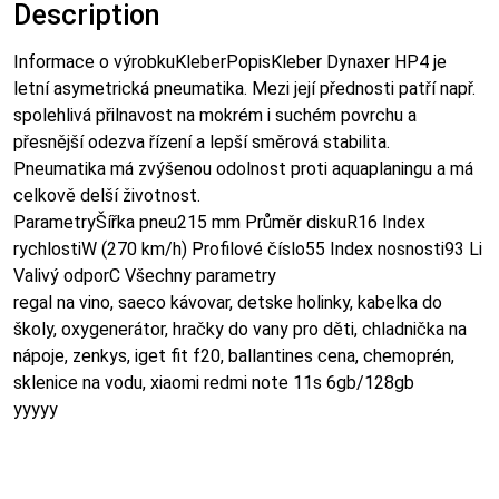
Description
Informace o výrobkuKleberPopisKleber Dynaxer HP4 je
letní asymetrická pneumatika. Mezi její přednosti patří např.
spolehlivá přilnavost na mokrém i suchém povrchu a
přesnější odezva řízení a lepší směrová stabilita.
Pneumatika má zvýšenou odolnost proti aquaplaningu a má
celkově delší životnost.
ParametryŠířka pneu215 mm Průměr diskuR16 Index
rychlostiW (270 km/h) Profilové číslo55 Index nosnosti93 Li
Valivý odporC Všechny parametry
regal na vino, saeco kávovar, detske holinky, kabelka do
školy, oxygenerátor, hračky do vany pro děti, chladnička na
nápoje, zenkys, iget fit f20, ballantines cena, chemoprén,
sklenice na vodu, xiaomi redmi note 11s 6gb/128gb
yyyyy