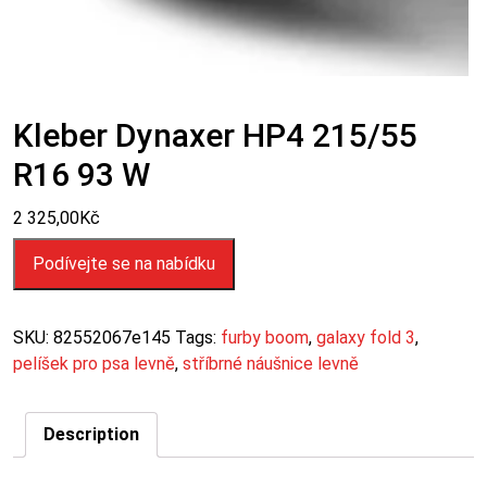
Kleber Dynaxer HP4 215/55
R16 93 W
2 325,00
Kč
Podívejte se na nabídku
SKU:
82552067e145
Tags:
furby boom
,
galaxy fold 3
,
pelíšek pro psa levně
,
stříbrné náušnice levně
Description