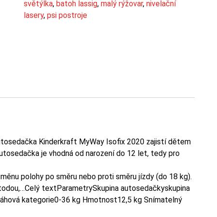
světýlka
,
batoh lassig
,
malý rýžovar
,
nivelační
lasery
,
psi postroje
tosedačka Kinderkraft MyWay Isofix 2020 zajistí dětem
utosedačka je vhodná od narození do 12 let, tedy pro
ěnu polohy po směru nebo proti směru jízdy (do 18 kg).
etodou,…Celý textParametrySkupina autosedačkyskupina
o Váhová kategorie0-36 kg Hmotnost12,5 kg Snímatelný