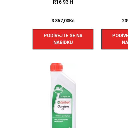
R16 93 H
3 857,00
Kč
23
PODÍVEJTE SE NA
PODÍVE
NABÍDKU
NA