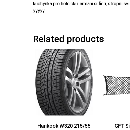
kuchynka pro holcicku, armani si fiori, stropní s
yyyyy
Related products
Hankook W320 215/55
GFT Sí