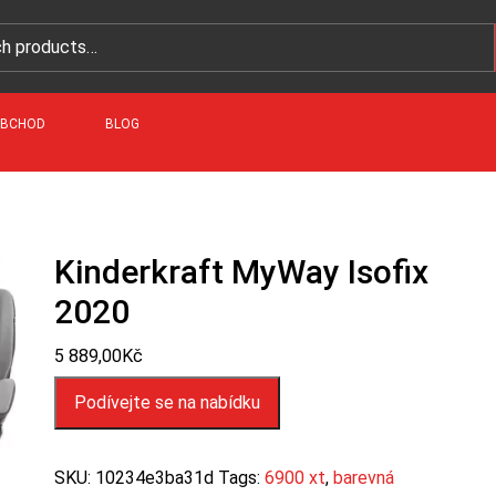
BCHOD
BLOG
Kinderkraft MyWay Isofix
2020
5 889,00
Kč
Podívejte se na nabídku
SKU:
10234e3ba31d
Tags:
6900 xt
,
barevná