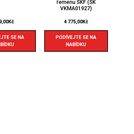
řemenu SKF (SK
VKMA01927)
9,00
Kč
4 775,00
Kč
JTE SE NA
PODÍVEJTE SE NA
BÍDKU
NABÍDKU