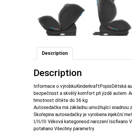
Description
Description
Informace o výrobkuKinderkraftPopisDětská au
bezpečnost a skvělý komfort při jízdě autem. A
hmotnost dítěte do 36 kg.
Autosedačka má základnu umožňující snadnou zm
Skořepina autosedačky je vyrobena injekční m
I/II/III Věková kategorieod narození Isofixan
potahano Všechny parametry