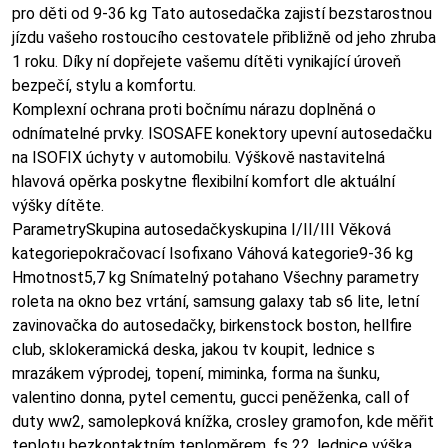
pro děti od 9-36 kg Tato autosedačka zajistí bezstarostnou
jízdu vašeho rostoucího cestovatele přibližně od jeho zhruba
1 roku. Díky ní dopřejete vašemu dítěti vynikající úroveň
bezpečí, stylu a komfortu.
Komplexní ochrana proti bočnímu nárazu doplněná o
odnímatelné prvky. ISOSAFE konektory upevní autosedačku
na ISOFIX úchyty v automobilu. Výškově nastavitelná
hlavová opěrka poskytne flexibilní komfort dle aktuální
výšky dítěte.
ParametrySkupina autosedačkyskupina I/II/III Věková
kategoriepokračovací Isofixano Váhová kategorie9-36 kg
Hmotnost5,7 kg Snímatelný potahano Všechny parametry
roleta na okno bez vrtání, samsung galaxy tab s6 lite, letní
zavinovačka do autosedačky, birkenstock boston, hellfire
club, sklokeramická deska, jakou tv koupit, lednice s
mrazákem výprodej, topení, miminka, forma na šunku,
valentino donna, pytel cementu, gucci peněženka, call of
duty ww2, samolepková knížka, crosley gramofon, kde měřit
teplotu bezkontaktním teploměrem, fs 22, lednice výška