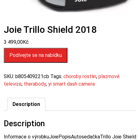
Joie Trillo Shield 2018
3 499,00
Kč
Podívejte se na nabídku
SKU:
b805409221cb
Tags:
choroby rostlin
,
plazmové
televize
,
therabody
,
yi smart dash camera
Description
Description
Informace o výrobkuJoiePopisAutosedačkaTrillo Joie Shield