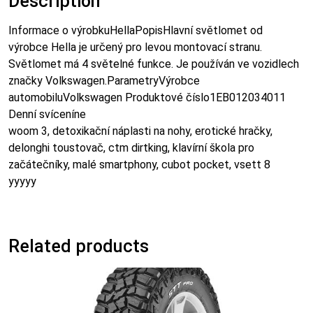
Description
Informace o výrobkuHellaPopisHlavní světlomet od
výrobce Hella je určený pro levou montovací stranu.
Světlomet má 4 světelné funkce. Je používán ve vozidlech
značky Volkswagen.ParametryVýrobce
automobiluVolkswagen Produktové číslo1EB012034011
Denní svíceníne
woom 3, detoxikační náplasti na nohy, erotické hračky,
delonghi toustovač, ctm dirtking, klavírní škola pro
začátečníky, malé smartphony, cubot pocket, vsett 8
yyyyy
Related products