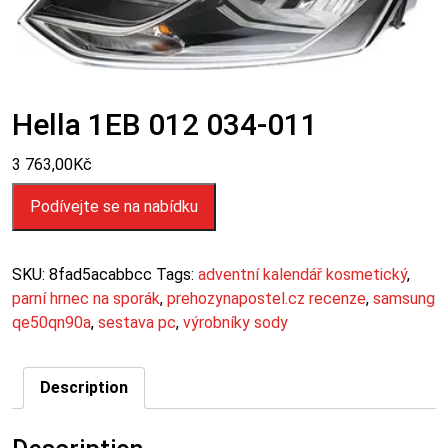
Hella 1EB 012 034-011
3 763,00
Kč
Podívejte se na nabídku
SKU:
8fad5acabbcc
Tags:
adventní kalendář kosmetický
,
parní hrnec na sporák
,
prehozynapostel.cz recenze
,
samsung
qe50qn90a
,
sestava pc
,
výrobníky sody
Description