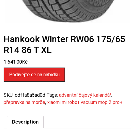
Hankook Winter RW06 175/65
R14 86 T XL
1 641,00
Kč
Podívejte se na nabídku
SKU:
cdffa8a5ad0d
Tags:
adventní čajový kalendář
,
přepravka na morče
,
xiaomi mi robot vacuum mop 2 pro+
Description