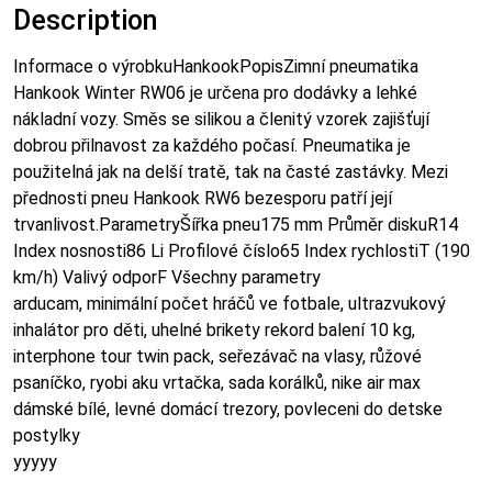
Description
Informace o výrobkuHankookPopisZimní pneumatika
Hankook Winter RW06 je určena pro dodávky a lehké
nákladní vozy. Směs se silikou a členitý vzorek zajišťují
dobrou přilnavost za každého počasí. Pneumatika je
použitelná jak na delší tratě, tak na časté zastávky. Mezi
přednosti pneu Hankook RW6 bezesporu patří její
trvanlivost.ParametryŠířka pneu175 mm Průměr diskuR14
Index nosnosti86 Li Profilové číslo65 Index rychlostiT (190
km/h) Valivý odporF Všechny parametry
arducam, minimální počet hráčů ve fotbale, ultrazvukový
inhalátor pro děti, uhelné brikety rekord balení 10 kg,
interphone tour twin pack, seřezávač na vlasy, růžové
psaníčko, ryobi aku vrtačka, sada korálků, nike air max
dámské bílé, levné domácí trezory, povleceni do detske
postylky
yyyyy