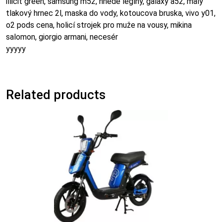
illicit green, samsung m52, hnědé legíny, galaxy a52, malý
tlakový hrnec 2l, maska do vody, kotoucova bruska, vivo y01,
o2 pods cena, holicí strojek pro muže na vousy, mikina
salomon, giorgio armani, necesér
yyyyy
Related products