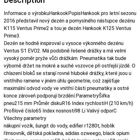
Description
Informace o výrobkuHankookPopisHankook pro letní sezonu
2016 představil nový dezén a pomyslného nástupce dezénu
K115 Ventus Prime2 a tou je dezén Hankook K125 Ventus
Prime3.
Dezén se hodně inspiroval u vysoce výkonného dezénu
Ventus S1 EVO2. Má podobně řešené drážky a má velmi
vysoký poměr pryže vůči drážkám. Pneumatika tak bude
výborně držet na mokré a suché vozovce při ostřejší jízdě. O
chlazení bloků se starají rovné hluboké drážky, které jsou u
vnitřního ramene v jiném úhlu geometrie, což zajišťuje
maximální odvod vody ve vnitřní části pneumatiky a ostré
konce zároveň podporují brzdění.ParametryŠířka
pneu215 mm Průměr diskuR16 Index rychlostiH (210 km/h)
Profilové číslo65 Index nosnosti98 Li Valivý odporC
Všechny parametry
nákupní vozík, šungit do vody, edifier r1280t, hoblík
římsovník, dětská pokladna, adidas ozweego, black opium