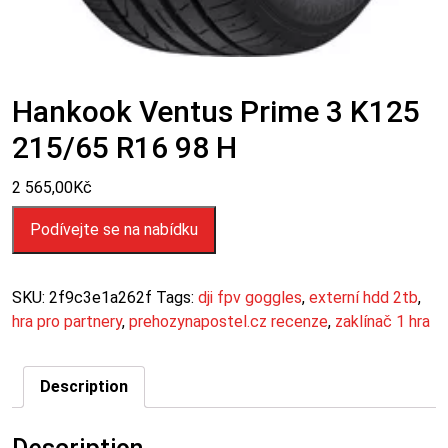
Hankook Ventus Prime 3 K125
215/65 R16 98 H
2 565,00
Kč
Podívejte se na nabídku
SKU:
2f9c3e1a262f
Tags:
dji fpv goggles
,
externí hdd 2tb
,
hra pro partnery
,
prehozynapostel.cz recenze
,
zaklínač 1 hra
Description