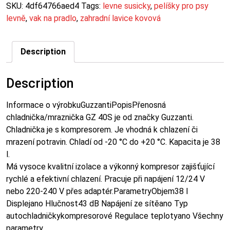
SKU:
4df64766aed4
Tags:
levne susicky
,
pelíšky pro psy
levně
,
vak na pradlo
,
zahradní lavice kovová
Description
Description
Informace o výrobkuGuzzantiPopisPřenosná
chladnička/mraznička GZ 40S je od značky Guzzanti.
Chladnička je s kompresorem. Je vhodná k chlazení či
mrazení potravin. Chladí od -20 °C do +20 °C. Kapacita je 38
l.
Má vysoce kvalitní izolace a výkonný kompresor zajišťující
rychlé a efektivní chlazení. Pracuje při napájení 12/24 V
nebo 220-240 V přes adaptér.ParametryObjem38 l
Displejano Hlučnost43 dB Napájení ze sítěano Typ
autochladničkykompresorové Regulace teplotyano Všechny
parametry