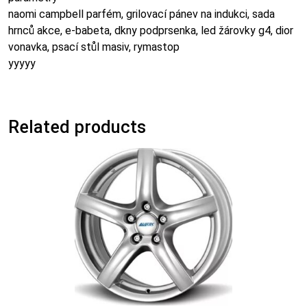
naomi campbell parfém, grilovací pánev na indukci, sada
hrnců akce, e-babeta, dkny podprsenka, led žárovky g4, dior
vonavka, psací stůl masiv, rymastop
yyyyy
Related products