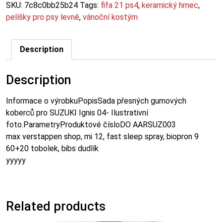
SKU:
7c8c0bb25b24
Tags:
fifa 21 ps4
,
keramický hrnec
,
pelíšky pro psy levně
,
vánoční kostým
Description
Description
Informace o výrobkuPopisSada přesných gumových
koberců pro SUZUKI Ignis 04- Ilustrativní
foto.ParametryProduktové čísloDO AARSUZ003
max verstappen shop, mi 12, fast sleep spray, biopron 9
60+20 tobolek, bibs dudlík
yyyyy
Related products