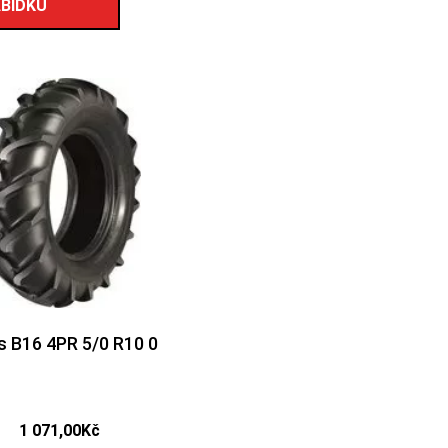
BÍDKU
s B16 4PR 5/0 R10 0
1 071,00
Kč