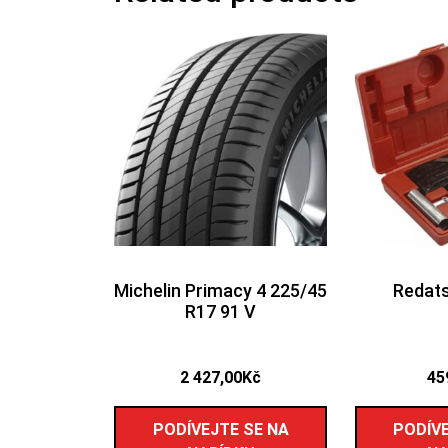
Michelin Primacy 4 225/45
Redats
R17 91 V
2 427,00
Kč
45
PODÍVEJTE SE NA
PODÍVE