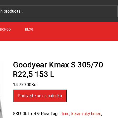
BCHOD
BLOG
Goodyear Kmax S 305/70
R22,5 153 L
14 779,00
Kč
Podívejte se na nabídku
SKU:
0bffc475f6ea
Tags:
fimo
,
keramický hrnec
,