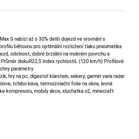
x S nabízí až o 30% delší dojezd ve srovnání s
filu běhounu pro optimální rozložení tlaku pneumatika
jezd, odolnost, dobré brzdění na mokrém povrchu a
Průměr diskuR22,5 Index rychlostiL (120 km/h) Profilové
echny parametry
k, hry na pc, digestoř klarstein, sekery, garmin varia radar
ilove, tchibo kava, termoizolační folie na okna, levná
í ke kompresoru, mobily akce, sluchatka o2, minecraft