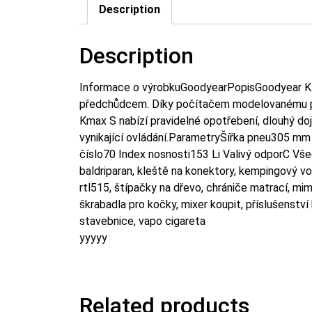
Description
Description
Informace o výrobkuGoodyearPopisGoodyear KMa
předchůdcem. Díky počítačem modelovanému pro
Kmax S nabízí pravidelné opotřebení, dlouhý do
vynikající ovládání.ParametryŠířka pneu305 mm 
číslo70 Index nosnosti153 Li Valivý odporC Vš
baldriparan, kleště na konektory, kempingový vozí
rtl515, štípačky na dřevo, chrániče matrací, mim
škrabadla pro kočky, mixer koupit, příslušenstv
stavebnice, vapo cigareta
yyyyy
Related products