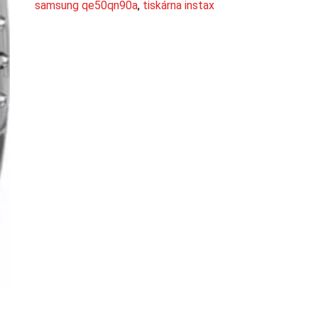
samsung qe50qn90a
,
tiskárna instax