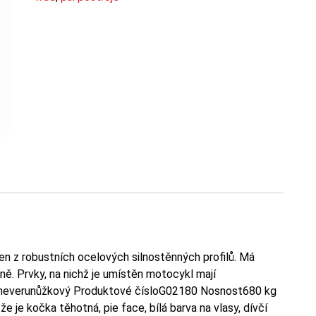
 z robustních ocelových silnostěnných profilů. Má
ně. Prvky, na nichž je umístěn motocykl mají
 heverunůžkový Produktové čísloG02180 Nosnost680 kg
e je kočka těhotná, pie face, bílá barva na vlasy, dívčí