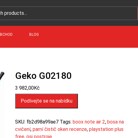
BCHOD
BLOG
Geko G02180
3 982,00
Kč
Podívejte se na nabídku
SKU:
fb2d98a99ae7
Tags:
boox note air 2
,
bosa na
cvičení
,
parní čistič oken recenze
,
playstation plus
free
,
psi postroje