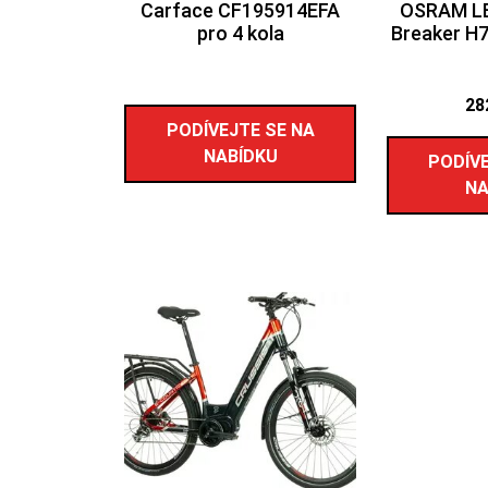
Carface CF195914EFA
OSRAM LE
pro 4 kola
Breaker H
28
PODÍVEJTE SE NA
NABÍDKU
PODÍVE
NA