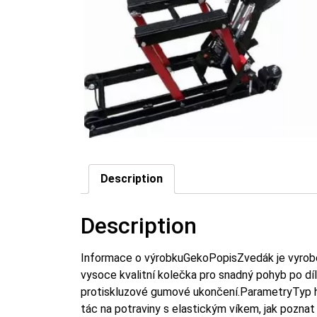
Description
Description
Informace o výrobkuGekoPopisZvedák je vyroben
vysoce kvalitní kolečka pro snadný pohyb po díl
protiskluzové gumové ukončení.ParametryTyp
tác na potraviny s elastickým víkem, jak poznat ž