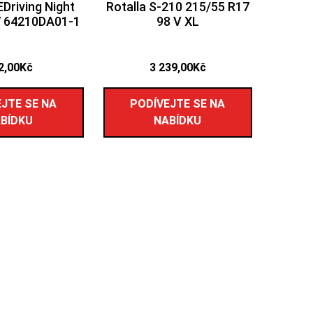
Driving Night
Rotalla S-210 215/55 R17
7 64210DA01-1
98 V XL
2,00
Kč
3 239,00
Kč
JTE SE NA
PODÍVEJTE SE NA
BÍDKU
NABÍDKU