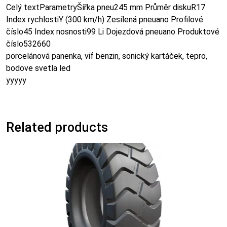
Celý textParametryŠířka pneu245 mm Průměr diskuR17
Index rychlostiY (300 km/h) Zesílená pneuano Profilové
číslo45 Index nosnosti99 Li Dojezdová pneuano Produktové
číslo532660
porcelánová panenka, vif benzin, sonický kartáček, tepro,
bodove svetla led
yyyyy
Related products