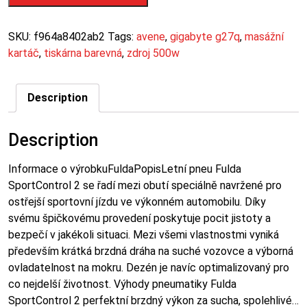
SKU:
f964a8402ab2
Tags:
avene
,
gigabyte g27q
,
masážní
kartáč
,
tiskárna barevná
,
zdroj 500w
Description
Description
Informace o výrobkuFuldaPopisLetní pneu Fulda
SportControl 2 se řadí mezi obutí speciálně navržené pro
ostřejší sportovní jízdu ve výkonném automobilu. Díky
svému špičkovému provedení poskytuje pocit jistoty a
bezpečí v jakékoli situaci. Mezi všemi vlastnostmi vyniká
především krátká brzdná dráha na suché vozovce a výborná
ovladatelnost na mokru. Dezén je navíc optimalizovaný pro
co nejdelší životnost. Výhody pneumatiky Fulda
SportControl 2 perfektní brzdný výkon za sucha, spolehlivé…