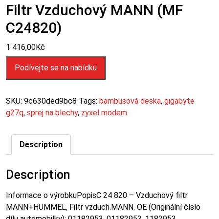
Filtr Vzduchový MANN (MF
C24820)
1 416,00
Kč
Podívejte se na nabídku
SKU:
9c630ded9bc8
Tags:
bambusová deska
,
gigabyte
g27q
,
sprej na blechy
,
zyxel modem
Description
Description
Informace o výrobkuPopisC 24 820 – Vzduchový filtr
MANN+HUMMEL, Filtr vzduch.MANN. OE (Originální číslo
dílu automobilky): 01182953, 01182953, 1182953,