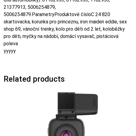
21377913, 5006254879,
5006254879.ParametryProduktové čísloC 24 820
skartovacka, korunka pro princeznu, iron maiden eddie, sex
shop 69, vánoční trenky, kolo pro děti od 2 let, koloběžky
pro děti, myčky na nádobí, domácí vysavač, pistáciová
poleva
yyyyy
Related products