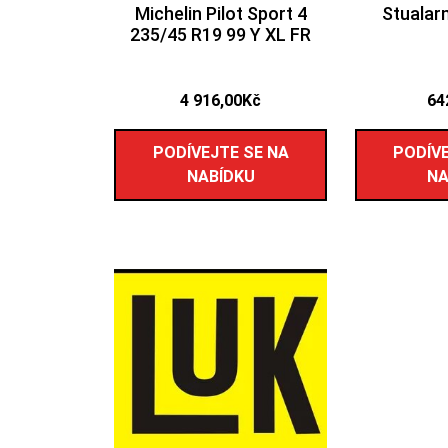
Michelin Pilot Sport 4
Stualar
235/45 R19 99 Y XL FR
4 916,00
Kč
64
PODÍVEJTE SE NA
PODÍVE
NABÍDKU
NA