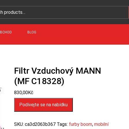
BCHOD
BLOG
Filtr Vzduchový MANN
(MF C18328)
830,00
Kč
Podívejte se na nabídku
SKU:
ca3d2063b367
Tags:
furby boom
,
mobilní