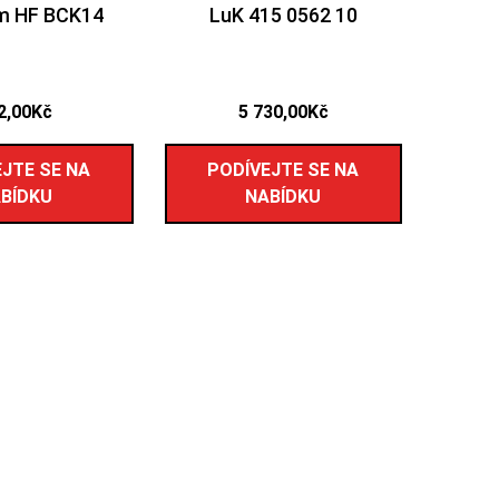
m HF BCK14
LuK 415 0562 10
2,00
Kč
5 730,00
Kč
JTE SE NA
PODÍVEJTE SE NA
BÍDKU
NABÍDKU