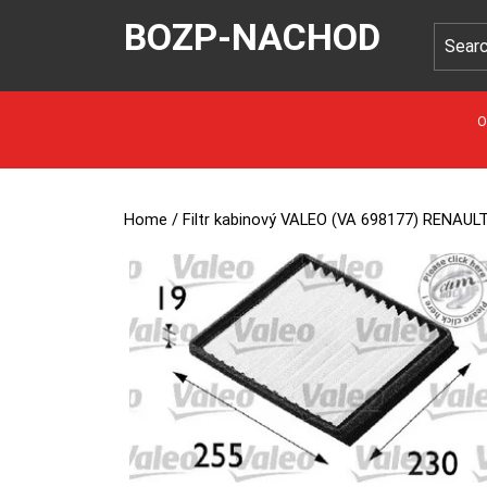
BOZP-NACHOD
O
Home
/ Filtr kabinový VALEO (VA 698177) RENAU