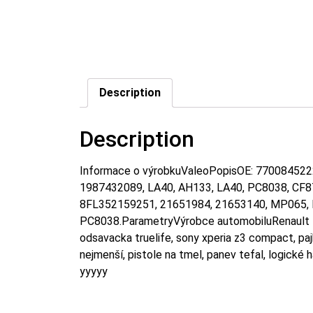
Description
Description
Informace o výrobkuValeoPopisOE: 77008452
1987432089, LA40, AH133, LA40, PC8038, CF8
8FL352159251, 21651984, 21653140, MP065, K
PC8038.ParametryVýrobce automobiluRenault 
odsavacka truelife, sony xperia z3 compact, pajka
nejmenší, pistole na tmel, panev tefal, logické 
yyyyy