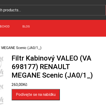
BCHOD
BLOG
LT MEGANE Scenic (JA0/1_)
Filtr Kabinový VALEO (VA
698177) RENAULT
MEGANE Scenic (JA0/1_)
263,00
Kč
Podívejte se na nabídku