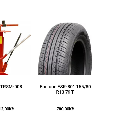
 TRSM-008
Fortune FSR-801 155/80
R13 79 T
12,00
Kč
780,00
Kč