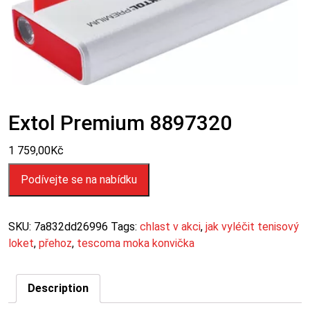
Extol Premium 8897320
1 759,00
Kč
Podívejte se na nabídku
SKU:
7a832dd26996
Tags:
chlast v akci
,
jak vyléčit tenisový
loket
,
přehoz
,
tescoma moka konvička
Description