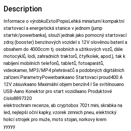
Description
Informace o výrobkuExtolPopisLehká miniaturní kompaktní
startovací a energetická stanice v jednom (jump
startér/powerbanka), slouží jednak jako pomocný startovací
zdroj (booster) benzínových vozidel s 12V olověnou baterií a
obsahem do 4000ccm tj. osobních a užitkových vozů, dále
motocyklů, lodí, zahradních traktorů, čtyřkolek, apod.), tak k
nabíjení mobilních telefonů, tabletů, fotoaparátů,
videokamer, MP3/MP4 přehrávačů a podobných digitálních
zařízení.ParametryPowerbankaano Startovací proud400 A
12V zásuvkaano Maximální objem benzín4 l Se svítilnouano
USB-Aano Konektor pro start vozidlaano Produktové
číslo8897320
elektrochram recenze, ab cryptobox 702t mini, skrabka na
led, nejlepší oční kapky, vzorek zimnich pneu, elektrický
holicí strojek pro muže, moto stojan, norkovy krem
yyyyy