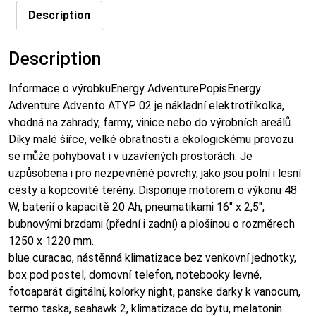
Description
Description
Informace o výrobkuEnergy AdventurePopisEnergy
Adventure Advento ATYP 02 je nákladní elektrotříkolka,
vhodná na zahrady, farmy, vinice nebo do výrobních areálů.
Díky malé šířce, velké obratnosti a ekologickému provozu
se může pohybovat i v uzavřených prostorách. Je
uzpůsobena i pro nezpevněné povrchy, jako jsou polní i lesní
cesty a kopcovité terény. Disponuje motorem o výkonu 48
W, baterií o kapacitě 20 Ah, pneumatikami 16″ x 2,5″,
bubnovými brzdami (přední i zadní) a plošinou o rozměrech
1250 x 1220 mm.
blue curacao, nástěnná klimatizace bez venkovní jednotky,
box pod postel, domovní telefon, notebooky levné,
fotoaparát digitální, kolorky night, panske darky k vanocum,
termo taska, seahawk 2, klimatizace do bytu, melatonin