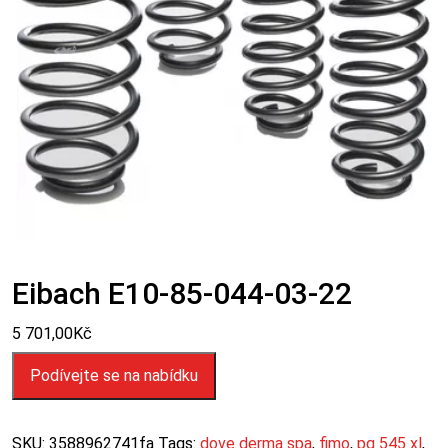
Eibach E10-85-044-03-22
5 701,00
Kč
Podívejte se na nabídku
SKU:
3588962741fa
Tags:
dove derma spa
,
fimo
,
pg 545 xl
,