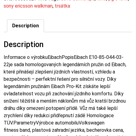
sony ericsson walkman
,
trsátka
Description
Description
Informace o výrobkuEibachPopisEibach E10-85-044-03-
22je sada homologovaných legendárních pružin od Eibach,
které přinášejí zlepšení jízdních vlastností, vzhledu a
bezpečnosti – perfektní řešení pro silniční vozy. Díky
legendárním pružinám Eibach Pro-Kit získáte lepší
ovladatelnost vozu při zachování jízdního komfortu. Díky
snížení těžiště a menším náklonům má vůz kratší brzdnou
dráhu díky omezení potopení přídě. Vůz má také lepší
zrychlení díky redukci přidřepnutí zádě Homologace
TÜV.ParametryVýrobce automobiluVolkswagen
fitness band, plastová zahradní jezírka, becherovka cena,