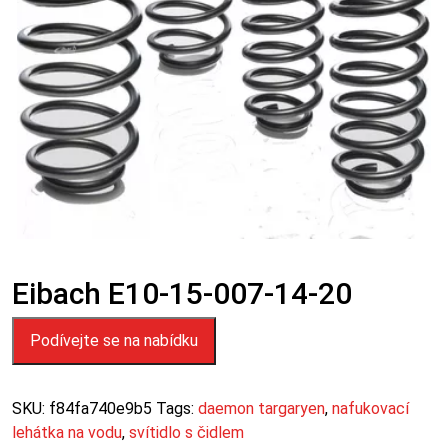
Eibach E10-15-007-14-20
Podívejte se na nabídku
SKU:
f84fa740e9b5
Tags:
daemon targaryen
,
nafukovací
lehátka na vodu
,
svítidlo s čidlem