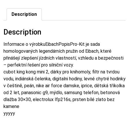
Description
Description
Informace o výrobkuEibachPopisPro-Kit je sada
homologovaných legendárních pružin od Eibach, které
přinášejí zlepšení jízdních vlastností, vzhledu a bezpečnosti
– perfektní řešení pro silniční vozy.
cubot king kong mini 2, dárky pro knihomoly, filtr na tvrdou
vodu, indiánská čelenka, digitalni hodiny, levné chytré hodinky
v češtině, peán, nike air force damske, iprice, dětská tříkolka
od 2 let, panasonic g9, mýdlo, samsung telefon, betonová
dlažba 30×30, electrolux lfp216s, prsten bílé zlato bez
kamene
yyyyy