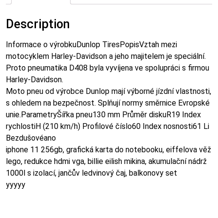
Description
Informace o výrobkuDunlop TiresPopisVztah mezi
motocyklem Harley-Davidson a jeho majitelem je speciální.
Proto pneumatika D408 byla vyvíjena ve spolupráci s firmou
Harley-Davidson.
Moto pneu od výrobce Dunlop mají výborné jízdní vlastnosti,
s ohledem na bezpečnost. Splňují normy směrnice Evropské
unie.ParametryŠířka pneu130 mm Průměr diskuR19 Index
rychlostiH (210 km/h) Profilové číslo60 Index nosnosti61 Li
Bezdušovéano
iphone 11 256gb, grafická karta do notebooku, eiffelova věž
lego, redukce hdmi vga, billie eilish mikina, akumulační nádrž
1000l s izolací, jančův ledvinový čaj, balkonovy set
yyyyy