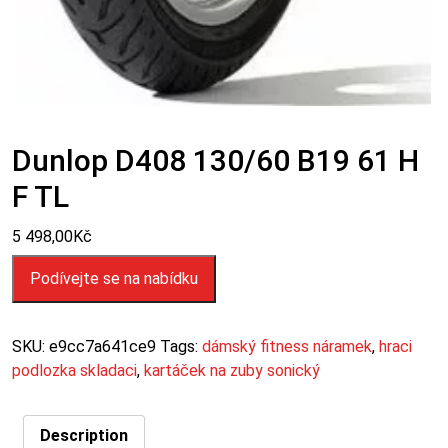
Dunlop D408 130/60 B19 61 H
F TL
5 498,00
Kč
Podívejte se na nabídku
SKU:
e9cc7a641ce9
Tags:
dámský fitness náramek
,
hraci
podlozka skladaci
,
kartáček na zuby sonický
Description