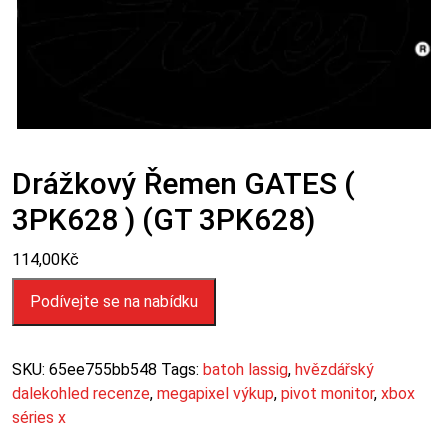
Drážkový Řemen GATES (
3PK628 ) (GT 3PK628)
114,00
Kč
Podívejte se na nabídku
SKU:
65ee755bb548
Tags:
batoh lassig
,
hvězdářský
dalekohled recenze
,
megapixel výkup
,
pivot monitor
,
xbox
séries x