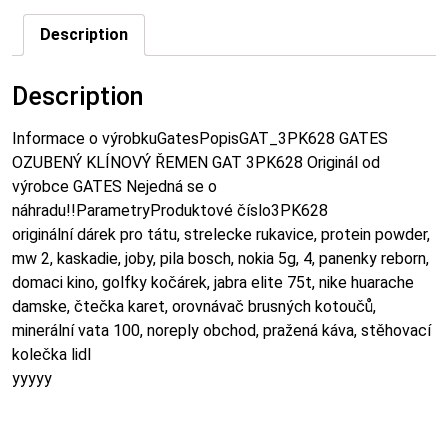
Description
Description
Informace o výrobkuGatesPopisGAT_3PK628 GATES
OZUBENÝ KLÍNOVÝ ŘEMEN GAT 3PK628 Originál od
výrobce GATES Nejedná se o
náhradu!!ParametryProduktové číslo3PK628
originální dárek pro tátu, strelecke rukavice, protein powder,
mw 2, kaskadie, joby, pila bosch, nokia 5g, 4, panenky reborn,
domaci kino, golfky kočárek, jabra elite 75t, nike huarache
damske, čtečka karet, orovnávač brusných kotoučů,
minerální vata 100, noreply obchod, pražená káva, stěhovací
kolečka lidl
yyyyy