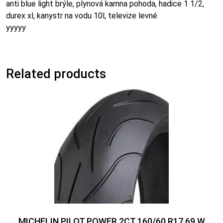
anti blue light brýle, plynová kamna pohoda, hadice 1 1/2,
durex xl, kanystr na vodu 10l, televize levné
yyyyy
Related products
MICHELIN PILOT POWER 2CT 160/60 R17 69 W