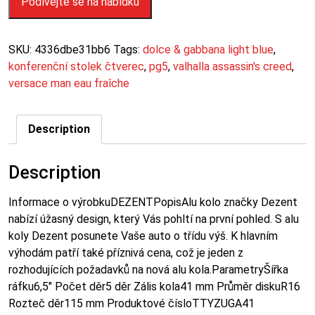
Podívejte se na nabídku
SKU:
4336dbe31bb6
Tags:
dolce & gabbana light blue
,
konferenční stolek čtverec
,
pg5
,
valhalla assassin's creed
,
versace man eau fraîche
Description
Description
Informace o výrobkuDEZENTPopisAlu kolo značky Dezent
nabízí úžasný design, který Vás pohltí na první pohled. S alu
koly Dezent posunete Vaše auto o třídu výš. K hlavním
výhodám patří také příznivá cena, což je jeden z
rozhodujících požadavků na nová alu kola.ParametryŠířka
ráfku6,5″ Počet děr5 děr Zális kola41 mm Průměr diskuR16
Rozteč děr115 mm Produktové čísloTTYZUGA41