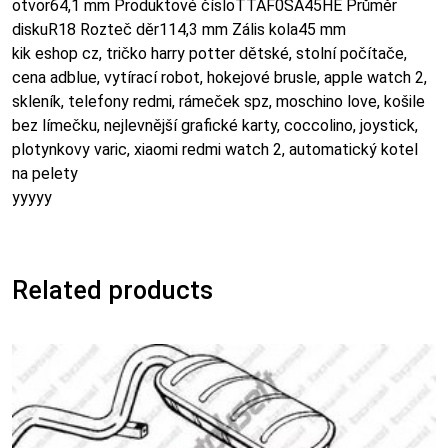
otvor64,1 mm Produktové čísloTTAF0SA45HE Průměr
diskuR18 Rozteč děr114,3 mm Zális kola45 mm
kik eshop cz, tričko harry potter dětské, stolní počítače,
cena adblue, vytírací robot, hokejové brusle, apple watch 2,
skleník, telefony redmi, rámeček spz, moschino love, košile
bez límečku, nejlevnější grafické karty, coccolino, joystick,
plotynkovy varic, xiaomi redmi watch 2, automatický kotel
na pelety
yyyyy
Related products