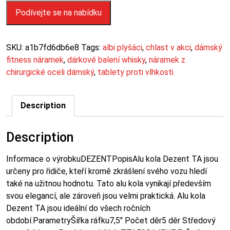
Podívejte se na nabídku
SKU:
a1b7fd6db6e8
Tags:
albi plyšáci
,
chlast v akci
,
dámský
fitness náramek
,
dárkové balení whisky
,
náramek z
chirurgické oceli dámský
,
tablety proti vlhkosti
Description
Description
Informace o výrobkuDEZENTPopisAlu kola Dezent TA jsou
určeny pro řidiče, kteří kromě zkrášlení svého vozu hledí
také na užitnou hodnotu. Tato alu kola vynikají především
svou elegancí, ale zároveň jsou velmi praktická. Alu kola
Dezent TA jsou ideální do všech ročních
období.ParametryŠířka ráfku7,5″ Počet děr5 děr Středový