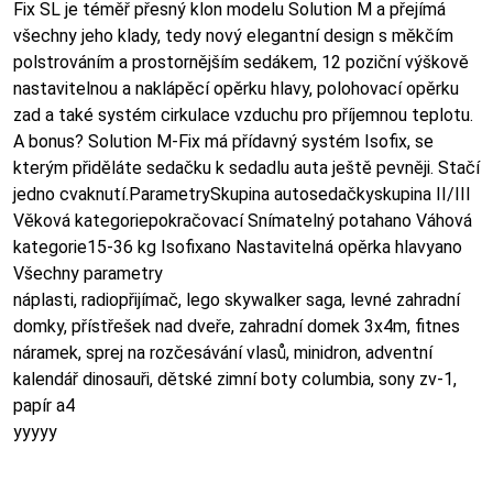
Fix SL je téměř přesný klon modelu Solution M a přejímá
všechny jeho klady, tedy nový elegantní design s měkčím
polstrováním a prostornějším sedákem, 12 poziční výškově
nastavitelnou a naklápěcí opěrku hlavy, polohovací opěrku
zad a také systém cirkulace vzduchu pro příjemnou teplotu.
A bonus? Solution M-Fix má přídavný systém Isofix, se
kterým přiděláte sedačku k sedadlu auta ještě pevněji. Stačí
jedno cvaknutí.ParametrySkupina autosedačkyskupina II/III
Věková kategoriepokračovací Snímatelný potahano Váhová
kategorie15-36 kg Isofixano Nastavitelná opěrka hlavyano
Všechny parametry
náplasti, radiopřijímač, lego skywalker saga, levné zahradní
domky, přístřešek nad dveře, zahradní domek 3x4m, fitnes
náramek, sprej na rozčesávání vlasů, minidron, adventní
kalendář dinosauři, dětské zimní boty columbia, sony zv-1,
papír a4
yyyyy