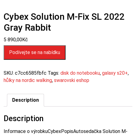
Cybex Solution M-Fix SL 2022
Gray Rabbit
5 890,00
Kč
Podívejte se na nabídku
SKU:
c7cc6585fbfc
Tags:
disk do notebooku
,
galaxy s20+
,
hůlky na nordic walking
,
swarovski eshop
Description
Description
Informace o výrobkuCybexPopisAutosedačka Solution M-