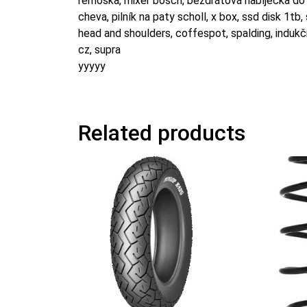
remoska, mixer bosch, bezdrátová nabíječka do a
cheva, pilník na paty scholl, x box, ssd disk 1
head and shoulders, coffespot, spalding, indukčn
cz, supra
yyyyy
Related products