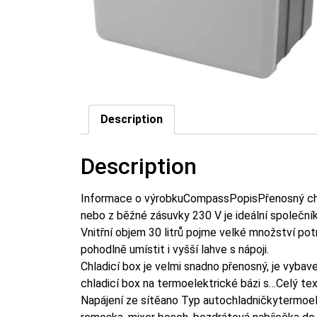
Description
Description
Informace o výrobkuCompassPopisPřenosný chl
nebo z běžné zásuvky 230 V je ideální společník 
Vnitřní objem 30 litrů pojme velké množství potr
pohodlně umístit i vyšší lahve s nápoji.
Chladicí box je velmi snadno přenosný, je vybav
chladicí box na termoelektrické bázi s…Celý t
Napájení ze sítěano Typ autochladničkytermoe