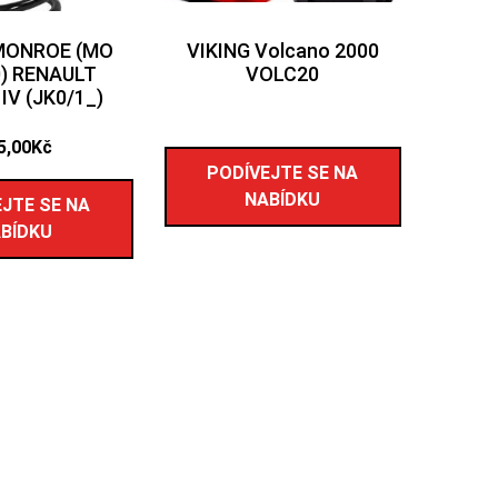
 MONROE (MO
VIKING Volcano 2000
) RENAULT
VOLC20
IV (JK0/1_)
5,00
Kč
PODÍVEJTE SE NA
NABÍDKU
JTE SE NA
BÍDKU