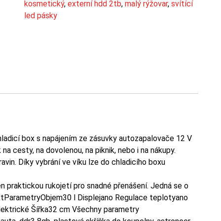
kosmetický
,
externí hdd 2tb
,
malý rýžovar
,
svítící
led pásky
adicí box s napájením ze zásuvky autozapalovače 12 V
na cesty, na dovolenou, na piknik, nebo i na nákupy.
avin. Díky vybrání ve víku lze do chladicího boxu
en praktickou rukojetí pro snadné přenášení. Jedná se o
extParametryObjem30 l Displejano Regulace teplotyano
lektrické Šířka32 cm Všechny parametry