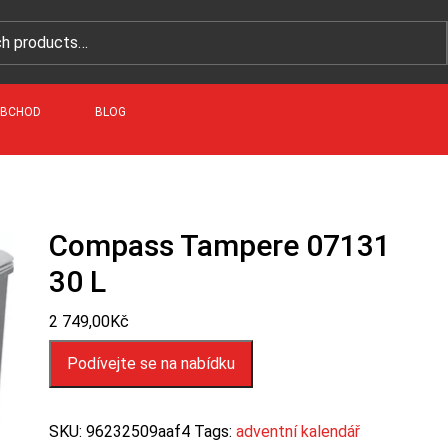
BCHOD
BLOG
Compass Tampere 07131
30 L
2 749,00
Kč
Podívejte se na nabídku
SKU:
96232509aaf4
Tags:
adventní kalendář