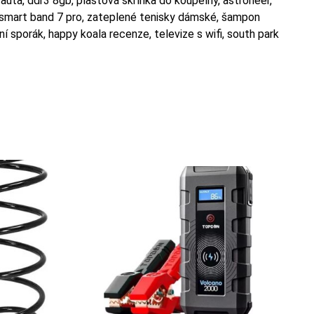
uta, ddr3 8gb, plastová skříňka do koupelny, astroneer,
tb, smart band 7 pro, zateplené tenisky dámské, šampon
í sporák, happy koala recenze, televize s wifi, south park