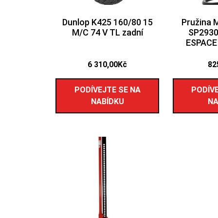
Dunlop K425 160/80 15
Pružina
M/C 74 V TL zadní
SP2930
ESPACE 
6 310,00
Kč
82
PODÍVEJTE SE NA
PODÍVE
NABÍDKU
NA