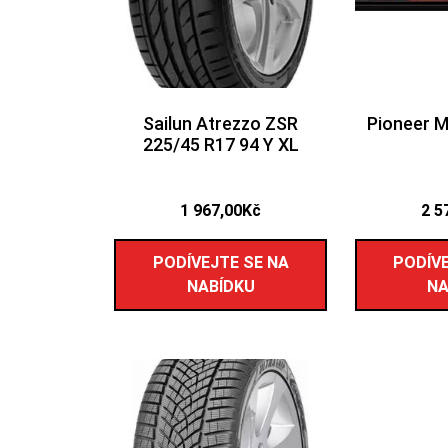
Sailun Atrezzo ZSR
Pioneer 
225/45 R17 94 Y XL
1 967,00
Kč
2 5
PODÍVEJTE SE NA
PODÍVE
NABÍDKU
NA