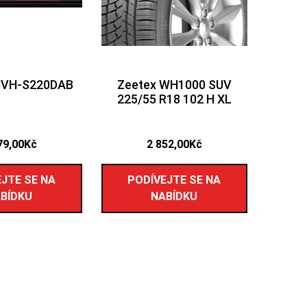
MVH-S220DAB
Zeetex WH1000 SUV
225/55 R18 102 H XL
79,00
Kč
2 852,00
Kč
JTE SE NA
PODÍVEJTE SE NA
BÍDKU
NABÍDKU