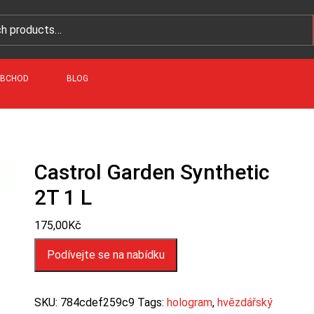
BCHOD
BLOG
Castrol Garden Synthetic
2T 1 L
175,00
Kč
Podívejte se na nabídku
SKU:
784cdef259c9
Tags:
hologram
,
hvězdářský