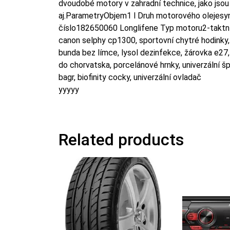
dvoudobé motory v zahradní technice, jako jsou 
aj.ParametryObjem1 l Druh motorového olejesy
číslo182650060 Longlifene Typ motoru2-taktn
canon selphy cp1300, sportovní chytré hodinky,
bunda bez límce, lysol dezinfekce, žárovka e27,
do chorvatska, porcelánové hrnky, univerzální šp
bagr, biofinity cocky, univerzální ovladač
yyyyy
Related products