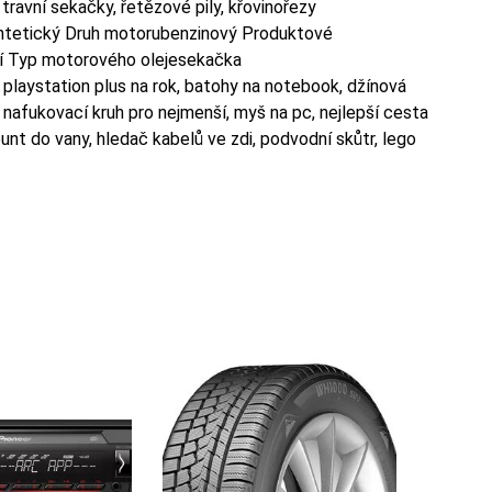
travní sekačky, řetězové pily, křovinořezy
ntetický Druh motorubenzinový Produktové
í Typ motorového olejesekačka
 playstation plus na rok, batohy na notebook, džínová
 nafukovací kruh pro nejmenší, myš na pc, nejlepší cesta
unt do vany, hledač kabelů ve zdi, podvodní skůtr, lego