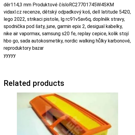
děr114,3 mm Produktové čísloRC27701745W4SKM
vidaxl.cz recenze, dětský odpadkový koš, dell latitude 5420,
lego 2022, strikaci pistole, lg rc91v5av6q, doplněk stravy,
spodnička pod šaty, june, garmin epix 2, desigual kabelky,
nike air vapormax, samsung s20 fe, replay cepice, kolik stojí
hbo go, sada autokosmetiky, nordic walking hůlky karbonové,
reproduktory bazar
yyyyy
Related products