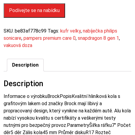
Podívejte se na nabídku
SKU:
be83af778c99
Tags:
kufr velky
,
nabíječka philips
sonicare
,
pampers premium care 0
,
snapdragon 8 gen 1
,
vakuová doza
Description
Description
Informace o výrobkuBrockPopisKvalitní hliníková kola s
grafitovým lakem od značky Brock mají líbivý a
propracovaný design, který vynikne na každém autě. Alu kola
nabízí vysokou kvalitu s certifikáty a veškerými testy
nutnými pro bezpečný provoz.ParametryŠířka ráfku7″ Počet
děr5 děr Zális kola45 mm Průměr diskuR17 Rozteč