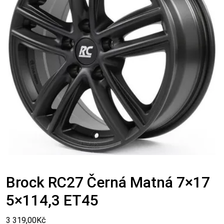
Brock RC27 Černá Matná 7×17
5×114,3 ET45
3 319,00
Kč