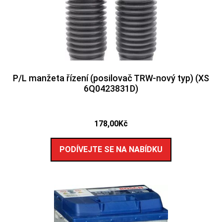
P/L manžeta řízení (posilovač TRW-nový typ) (XS
6Q0423831D)
178,00
Kč
PODÍVEJTE SE NA NABÍDKU