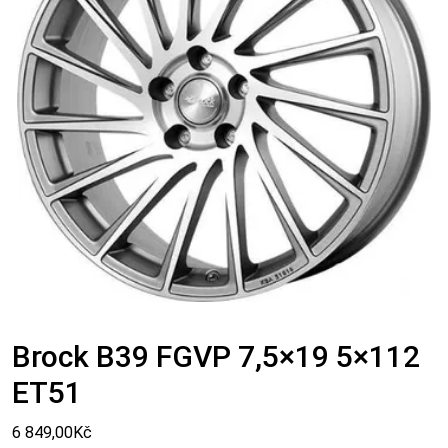
Brock B39 FGVP 7,5×19 5×112
ET51
6 849,00
Kč