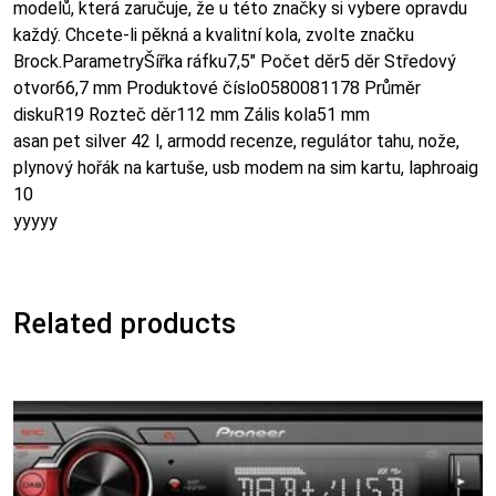
modelů, která zaručuje, že u této značky si vybere opravdu
každý. Chcete-li pěkná a kvalitní kola, zvolte značku
Brock.ParametryŠířka ráfku7,5″ Počet děr5 děr Středový
otvor66,7 mm Produktové číslo0580081178 Průměr
diskuR19 Rozteč děr112 mm Zális kola51 mm
asan pet silver 42 l, armodd recenze, regulátor tahu, nože,
plynový hořák na kartuše, usb modem na sim kartu, laphroaig
10
yyyyy
Related products