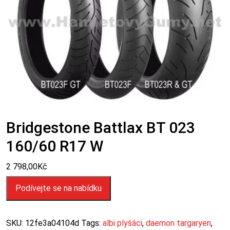
Bridgestone Battlax BT 023
160/60 R17 W
2 798,00
Kč
Podívejte se na nabídku
SKU:
12fe3a04104d
Tags:
albi plyšáci
,
daemon targaryen
,