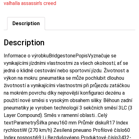
valhalla assassin's creed
Description
Description
Informace o výrobkuBridgestonePopisVyznačuje se
vynikajícími jízdními vlastnostmi za všech okolností; ať se
jedná o klidné cestování nebo sportovní jízdu. Životnost a
výkon na mokru: pneumatika se může pochlubit dlouhou
životností a vynikajícími vlastnostmi při průjezdu zatáčkou
na mokrém povrchu díky nejnovější konfiguraci dezénu a
použití nové směsi s vysokým obsahem siliky. Běhoun zadní
pneumatiky je vyroben technologií 3 sekčních směsí 3LC (3
Layer Compound). Směs v ramenní oblasti…Celý
textParametryŠířka pneu160 mm Průměr diskuR17 Index
rychlostiW (270 km/h) Zesílená pneuano Profilové číslo60
Index nosnosti69 Li Bezdušovéano Produktové číslo3432-