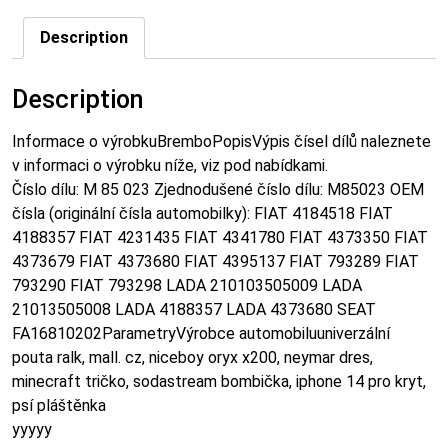
Description
Description
Informace o výrobkuBremboPopisVýpis čísel dílů naleznete
v informaci o výrobku níže, viz pod nabídkami.
Číslo dílu: M 85 023 Zjednodušené číslo dílu: M85023 OEM
čísla (originální čísla automobilky): FIAT 4184518 FIAT
4188357 FIAT 4231435 FIAT 4341780 FIAT 4373350 FIAT
4373679 FIAT 4373680 FIAT 4395137 FIAT 793289 FIAT
793290 FIAT 793298 LADA 210103505009 LADA
21013505008 LADA 4188357 LADA 4373680 SEAT
FA16810202ParametryVýrobce automobiluuniverzální
pouta ralk, mall. cz, niceboy oryx x200, neymar dres,
minecraft tričko, sodastream bombička, iphone 14 pro kryt,
psí pláštěnka
yyyyy