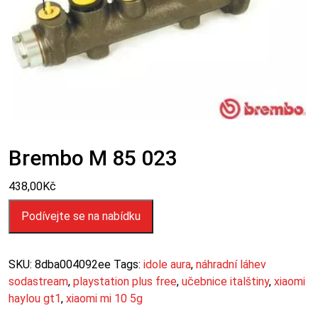
Brembo M 85 023
438,00
Kč
Podívejte se na nabídku
SKU:
8dba004092ee
Tags:
idole aura
,
náhradní láhev
sodastream
,
playstation plus free
,
učebnice italštiny
,
xiaomi
haylou gt1
,
xiaomi mi 10 5g