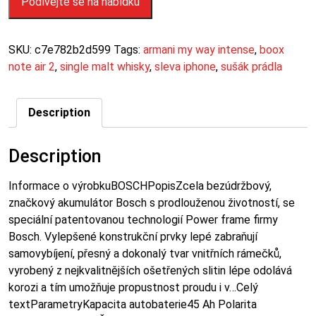
Podívejte se na nabídku
SKU:
c7e782b2d599
Tags:
armani my way intense
,
boox
note air 2
,
single malt whisky
,
sleva iphone
,
sušák prádla
Description
Description
Informace o výrobkuBOSCHPopisZcela bezúdržbový,
značkový akumulátor Bosch s prodlouženou životností, se
speciální patentovanou technologií Power frame firmy
Bosch. Vylepšené konstrukční prvky lepé zabraňují
samovybíjení, přesný a dokonalý tvar vnitřních rámečků,
vyrobený z nejkvalitnějších ošetřených slitin lépe odolává
korozi a tím umožňuje propustnost proudu i v…Celý
textParametryKapacita autobaterie45 Ah Polarita