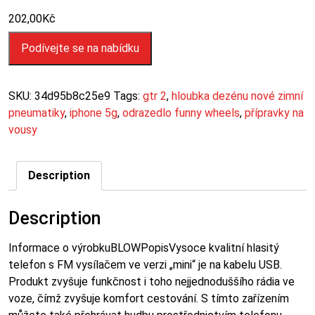
202,00
Kč
Podívejte se na nabídku
SKU:
34d95b8c25e9
Tags:
gtr 2
,
hloubka dezénu nové zimní
pneumatiky
,
iphone 5g
,
odrazedlo funny wheels
,
přípravky na
vousy
Description
Description
Informace o výrobkuBLOWPopisVysoce kvalitní hlasitý
telefon s FM vysílačem ve verzi „mini“ je na kabelu USB.
Produkt zvyšuje funkčnost i toho nejjednoduššího rádia ve
voze, čímž zvyšuje komfort cestování. S tímto zařízením