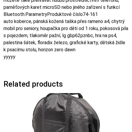
můžete také přehrávat hudbu prostřednictvím telefonu,
paměťových karet microSD nebo jiného zařízení s funkcí
Bluetooth.ParametryProduktové číslo74-161
auto koberce, pánská kožená taška přes rameno a4, chytrý
mobil pro seniory, houpačka pro děti od 1 roku, pokosová pila
s pojezdem, tlakoměr pažní, lg gbp62pznbc, hra na ps4,
palestina šátek, floradix železo, grafické karty, dětská židle
k psacímu stolu, horizon zero dawn
yyyyy
Related products