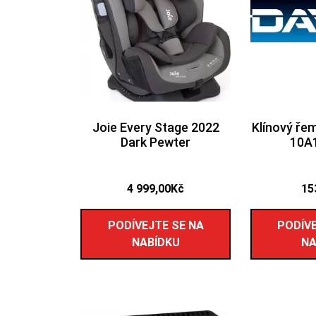
Joie Every Stage 2022
Klínový ře
Dark Pewter
10A
4 999,00
Kč
15
PODÍVEJTE SE NA
PODÍVE
NABÍDKU
NA