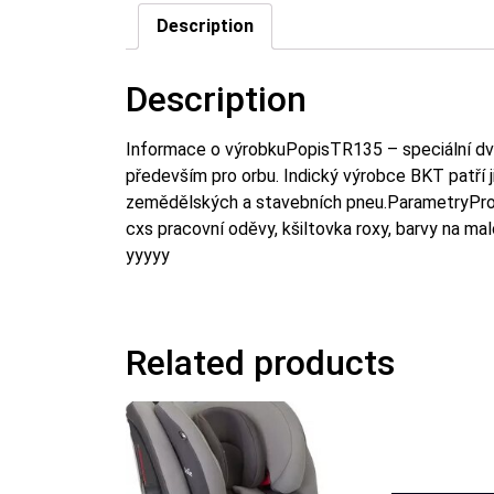
Description
Description
Informace o výrobkuPopisTR135 – speciální dvo
především pro orbu. Indický výrobce BKT patří
zemědělských a stavebních pneu.ParametryP
cxs pracovní oděvy, kšiltovka roxy, barvy na ma
yyyyy
Related products