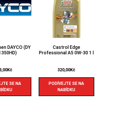
men DAYCO (DY
Castrol Edge
1350HD)
Professional A5 0W-30 1 l
3,00
Kč
320,00
Kč
JTE SE NA
PODÍVEJTE SE NA
BÍDKU
NABÍDKU