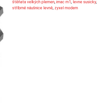
štěňata velkých plemen
,
imac m1
,
levne susicky
,
stříbrné náušnice levně
,
zyxel modem