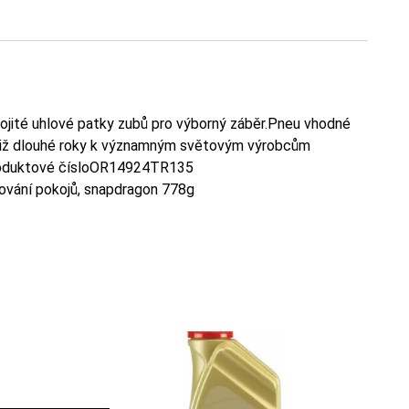
jité uhlové patky zubů pro výborný záběr.Pneu vhodné
 již dlouhé roky k významným světovým výrobcům
roduktové čísloOR14924TR135
lování pokojů, snapdragon 778g