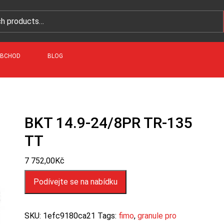
BCHOD
BLOG
BKT 14.9-24/8PR TR-135
TT
7 752,00
Kč
Podívejte se na nabídku
SKU:
1efc9180ca21
Tags:
fimo
,
granule pro