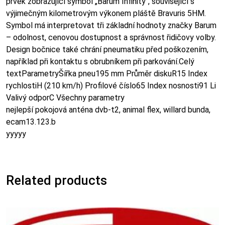
prvek zobrazující symbol „Barum Infinity“, související s
výjimečným kilometrovým výkonem pláště Bravuris 5HM.
Symbol má interpretovat tři základní hodnoty značky Barum
– odolnost, cenovou dostupnost a správnost řidičovy volby.
Design bočnice také chrání pneumatiku před poškozením,
například při kontaktu s obrubníkem při parkování.Celý
textParametryŠířka pneu195 mm Průměr diskuR15 Index
rychlostiH (210 km/h) Profilové číslo65 Index nosnosti91 Li
Valivý odporC Všechny parametry
nejlepší pokojová anténa dvb-t2, animal flex, willard bunda,
ecam13.123.b
yyyyy
Related products