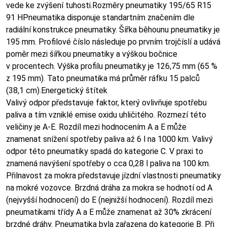
vede ke zvýšení tuhosti.Rozměry pneumatiky 195/65 R15
91 HPneumatika disponuje standartním značením dle
radiální konstrukce pneumatiky. Šířka běhounu pneumatiky je
195 mm. Profilové číslo následuje po prvním trojčíslí a udává
poměr mezi šířkou pneumatiky a výškou bočnice
v procentech. Výška profilu pneumatiky je 126,75 mm (65 %
z 195 mm). Tato pneumatika má průměr ráfku 15 palců
(38,1 cm).Energetický štítek
Valivý odpor představuje faktor, který ovlivňuje spotřebu
paliva a tím vzniklé emise oxidu uhličitého. Rozmezí této
veličiny je A-E. Rozdíl mezi hodnocením A a E může
znamenat snížení spotřeby paliva až 6 l na 1000 km. Valivý
odpor této pneumatiky spadá do kategorie C. V praxi to
znamená navýšení spotřeby o cca 0,28 l paliva na 100 km.
Přilnavost za mokra představuje jízdní vlastnosti pneumatiky
na mokré vozovce. Brzdná dráha za mokra se hodnotí od A
(nejvyšší hodnocení) do E (nejnižší hodnocení). Rozdíl mezi
pneumatikami třídy A a E může znamenat až 30% zkrácení
brzdné dráhy. Pneumatika byla zařazena do kategorie B. Při