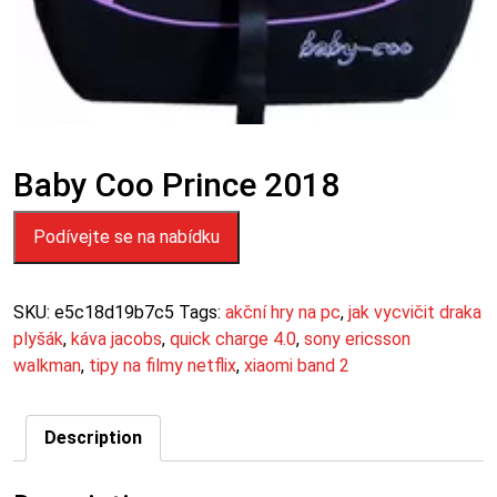
Baby Coo Prince 2018
Podívejte se na nabídku
SKU:
e5c18d19b7c5
Tags:
akční hry na pc
,
jak vycvičit draka
plyšák
,
káva jacobs
,
quick charge 4.0
,
sony ericsson
walkman
,
tipy na filmy netflix
,
xiaomi band 2
Description