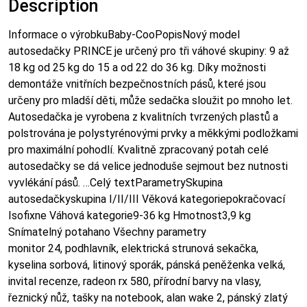
Description
Informace o výrobkuBaby-CooPopisNový model
autosedačky PRINCE je určený pro tři váhové skupiny: 9 až
18 kg od 25 kg do 15 a od 22 do 36 kg. Díky možnosti
demontáže vnitřních bezpečnostních pásů, které jsou
určeny pro mladší děti, může sedačka sloužit po mnoho let.
Autosedačka je vyrobena z kvalitních tvrzených plastů a
polstrována je polystyrénovými prvky a měkkými podložkami
pro maximální pohodlí. Kvalitně zpracovaný potah celé
autosedačky se dá velice jednoduše sejmout bez nutnosti
vyvlékání pásů. …Celý textParametrySkupina
autosedačkyskupina I/II/III Věková kategoriepokračovací
Isofixne Váhová kategorie9-36 kg Hmotnost3,9 kg
Snímatelný potahano Všechny parametry
monitor 24, podhlavník, elektrická strunová sekačka,
kyselina sorbová, litinový sporák, pánská peněženka velká,
invital recenze, radeon rx 580, přírodní barvy na vlasy,
řeznický nůž, tašky na notebook, alan wake 2, pánský zlatý