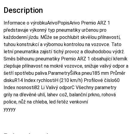
Description
Informace o výrobkuArivoPopisArivo Premio ARZ 1
představuje výkonný typ pneumatiky určenou pro
každodenní jízdu. Může se pochlubit skvělou přilnavostí,
tuhou konstrukcí a výbornou kontrolou na vozovce. Tato
letní pneumatika zajistí tichý provoz a dlouhodobou výdrž.
Směs běhounu pneumatiky Premio ARZ 1 obsahující křemík
zlepšuje přilnavost na mokré vozovce, snižuje valivý odpor a
šetří spotřebu paliva.ParametryŠířka pneu185 mm Průměr
diskuR14 Index rychlostiH (210 km/h) Profilové číslo60
Index nosnosti82 Li Valivý odporC Všechny parametry
grily na dřevěné uhlí, lahev co2, balanční prkno, rohová
police, nůž na chleba, led řetěz venkovní
yyyyy