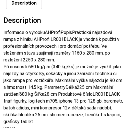
Description
Description
Informace o výrobkuAHProfiPopisPraktická nájezdová
rampa z hliníku AHProfi LR001BLACK je vhodná k použití v
profesionálních provozech i pro domácí potřebu. Ve
složeném stavu zaujímají rozměry 1160 x 280 mm, po
rozložení 2250 x 280 mm.
Při nosnosti 680 kg/pár (340 kg/ks) je možné je využít jako
nájezdy na čtyřkolky, sekačky a jinou zahradní techniku či
jako rampa pro vozíčkáře. Maximální výška nájezdu je 90 cm
a hmotnost 14,5 kg. ParametryDélka225 cm Maximální
zatížení680 kg Šířka28 cm Produktové čísloLR001BLACK
fnaf figurky, logitech m705, iphone 13 pro 128 gb, barometr,
batoh adidas, mini kompresor 12v, dětská sada nádobí,
skříňka hloubka 25 cm, shumee recenze, trenčkot s kapucí,
graficky tablet