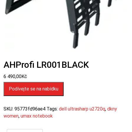
AHProfi LR001BLACK
6 490,00
Kč
Podívejte se na nabídku
SKU:
95773fd96ae4
Tags:
dell ultrasharp u2720q
,
dkny
women
,
umax notebook