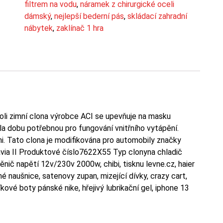
filtrem na vodu
,
náramek z chirurgické oceli
dámský
,
nejlepší bederní pás
,
skládací zahradní
nábytek
,
zaklínač 1 hra
li zimní clona výrobce ACI se upevňuje na masku
ila dobu potřebnou pro fungování vnitřního vytápění.
mi. Tato clona je modifikována pro automobily značky
ia II Produktové číslo7622X55 Typ clonyna chladič
nič napětí 12v/230v 2000w, chibi, tisknu levne.cz, haier
naušnice, satenovy zupan, mizející dívky, crazy cart,
ové boty pánské nike, hřejivý lubrikační gel, iphone 13