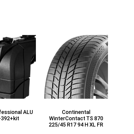
fessional ALU
Continental
392+kit
WinterContact TS 870
225/45 R17 94 H XL FR