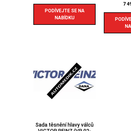
7 4
PODÍVEJTE SE NA
NABÍDKU
PODÍVE
NA
Sada těsnění hlavy válců
VICTOR REINZ (VR 02-