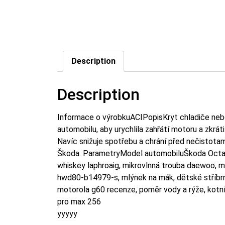
Description
Description
Informace o výrobkuACIPopisKryt chladiče nebo
automobilu, aby urychlila zahřátí motoru a zkrát
Navíc snižuje spotřebu a chrání před nečistota
Škoda. ParametryModel automobiluŠkoda Octav
whiskey laphroaig, mikrovlnná trouba daewoo, mě
hwd80-b14979-s, mlýnek na mák, dětské stříbrné 
motorola g60 recenze, poměr vody a rýže, kotník
pro max 256
yyyyy