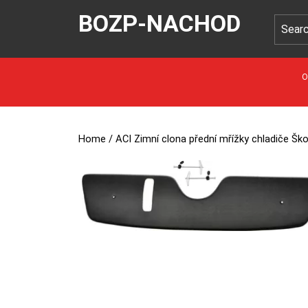
BOZP-NACHOD
O
Home
/ ACI Zimní clona přední mřížky chladiče Šk