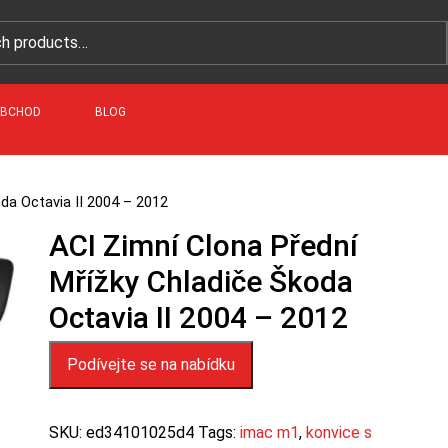
BCHOD
BLOG
oda Octavia II 2004 – 2012
ACI Zimní Clona Přední
Mřížky Chladiče Škoda
Octavia II 2004 – 2012
Podívejte se na nabídku
SKU:
ed34101025d4
Tags:
imac m1
,
konvice s